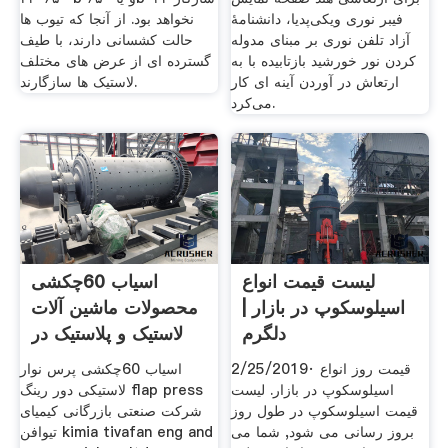
فیبر نوری ویکی‌پدیا، دانشنامهٔ
نخواهد بود. از آنجا که تیوب ها
آزاد تلفن نوری بر مبنای مدوله
حالت کشسانی دارند، با طیف
کردن نور خورشید بازتابیده با به
گسترده ای از عرض های مختلف
ارتعاش در آوردن آینه ای کار
لاستیک ها سازگارند.
می‌کرد.
لیست قیمت انواع
اسیاب 60چکشی
اسیلوسکوپ در بازار |
محصولات ماشین آلات
دلگرم
لاستیک و پلاستیک در
پارس
2/25/2019· قیمت روز انواع
اسیاب 60چکشی پرس نوار
اسیلوسکوپ در بازار. لیست
لاستیکی دور رینگ flap press
قیمت اسیلوسکوپ در طول روز
شرکت صنعتی بازرگانی کیمیای
بروز رسانی می شود, شما می
تیوافن kimia tivafan eng and