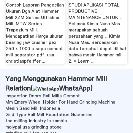
Hammer Mill ...
Contoh Laporan Pengecilan
STUDI APLIKASI TOTAL
Ukuran Dgn Alat Hammer
PRODUCTIVE
Mill XZM Series Ultrafine
MAINTENANCE UNTUK ...
Mill. MTW Series
Rolimex Kimia Nusa Mas
Trapezium Mill.
merupakan sebuah
Mendapatkan Harga ukuran
perusahaan yang ... Kimia
bearing jaw crusher pex
Nusa Mas. Berdasarkan
250 x 1000 o sepa cement
data tersebut dapat dilihat
mill separator pdf, usa
bahwa mesin Hammer mill
christianpfeiffer ...
2. » Learn ...
Yang Menggunakan Hammer Mill
Relation(
WhatsApp
)
Inspection Doors Ball Mills Cement
Mm Emery Wheel Holder For Hand Grinding Machine
Mesin Sand Mill Indonesia
Grid Type Ball Mill Reputation Guarantee
the milling industry in zambia
molypal usa grinding stone