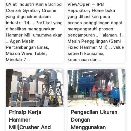
Hammer Mill
0Alat Industri Kimia Scribd
View/Open – IPB
Contoh Gyratory Crusher
Repository Home baku
yang digunakan dalam
yang dihasilkan pada
industri: 14 . . Partikel yang
proses penggilingan dapat
dihasilkan menggunakan
mempengaruhi proses
Hammer Mill umumnya akan
pencampuran .. Halaman. 1.
... Agen Mesin
Mesin Penggilingan (Semi
Pertambangan Emas,
Fixed Hammer Mill) . . value
Micron Wave Table,
seperti konsumsi,
Minelab 7 ...
kecernaan dan ...
Prinsip Kerja
Pengecilan Ukuran
Hammer
Dengan
Mill[crusher And
Menggunakan