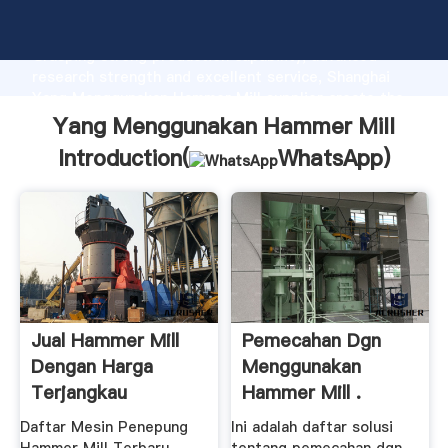
Yang Menggunakan Hammer Mill manufacturer
Grasping strong production capability, advanced
research strength and excellent service, Shanghai
Yang Menggunakan Hammer Mill supplier create the
value and bring values to all of customers.
Yang Menggunakan Hammer Mill
Introduction(
WhatsApp
)
Jual Hammer Mill
Pemecahan Dgn
Dengan Harga
Menggunakan
Terjangkau
Hammer Mill .
Daftar Mesin Penepung
Ini adalah daftar solusi