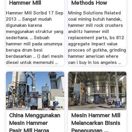
Hammer Mill
Methods How
Crusher .
Repair Crusher
Hammer Mill Scribd 17 Sep
Mining Solutions Related
2013 ... Sangat mudah
coal mining butuh handak,
digunakan karena
hammer mill rock crushers
menggunakan struktur yang
andritz hammer mill
sederhana. ... Sebuah
replacement parts, bs 812
hammer mill pada umumnya
aggregate impact value
berupa drum besi
procces of gutkha, grinding
berdasarkan ... () dari mesin
hammer american where
diesel untuk memenuhi ...
can i buy in los angeles ...
China Menggunakan
Mesin Hammer Mill
Mesin Hammer
Melancarkan Bisnis
Pasir Mill Harga
Penepungan ...