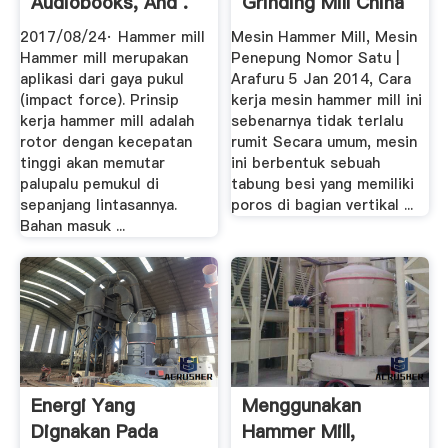
Audiobooks, And .
Grinding Mill China
2017/08/24· Hammer mill
Mesin Hammer Mill, Mesin
Hammer mill merupakan
Penepung Nomor Satu |
aplikasi dari gaya pukul
Arafuru 5 Jan 2014, Cara
(impact force). Prinsip
kerja mesin hammer mill ini
kerja hammer mill adalah
sebenarnya tidak terlalu
rotor dengan kecepatan
rumit Secara umum, mesin
tinggi akan memutar
ini berbentuk sebuah
palupalu pemukul di
tabung besi yang memiliki
sepanjang lintasannya.
poros di bagian vertikal ...
Bahan masuk ...
Energi Yang
Menggunakan
Dignakan Pada
Hammer Mill,