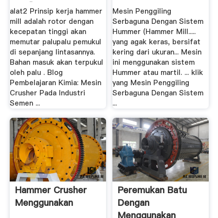
Mill]
Hammer Mill ...
alat2 Prinsip kerja hammer
Mesin Penggiling
mill adalah rotor dengan
Serbaguna Dengan Sistem
kecepatan tinggi akan
Hummer (Hammer Mill.....
memutar palupalu pemukul
yang agak keras, bersifat
di sepanjang lintasannya.
kering dari ukuran... Mesin
Bahan masuk akan terpukul
ini menggunakan sistem
oleh palu . Blog
Hummer atau martil. ... klik
Pembelajaran Kimia: Mesin
yang Mesin Penggiling
Crusher Pada Industri
Serbaguna Dengan Sistem
Semen ...
...
Hammer Crusher
Peremukan Batu
Menggunakan
Dengan
Menggunakan