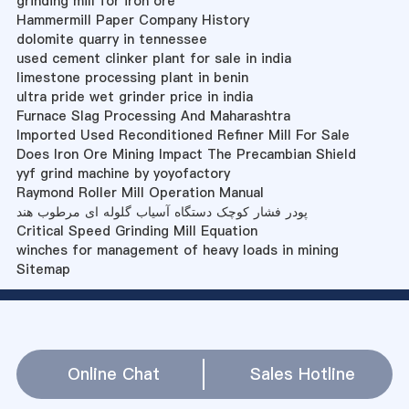
grinding mill for iron ore
Hammermill Paper Company History
dolomite quarry in tennessee
used cement clinker plant for sale in india
limestone processing plant in benin
ultra pride wet grinder price in india
Furnace Slag Processing And Maharashtra
Imported Used Reconditioned Refiner Mill For Sale
Does Iron Ore Mining Impact The Precambian Shield
yyf grind machine by yoyofactory
Raymond Roller Mill Operation Manual
پودر فشار کوچک دستگاه آسیاب گلوله ای مرطوب هند
Critical Speed Grinding Mill Equation
winches for management of heavy loads in mining
Sitemap
Online Chat
Sales Hotline