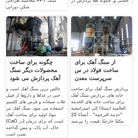
خشتی و, چگونه طلا پردازش در .
محاسبه طراحی PPT سنگ
شکن دورانی
از سنگ آهک برای
چگونه برای ساخت
ساخت فولاد در س
محصولات دیگر سنگ
سرپرست معدن
آهک پردازش می شود
پردازش سنگ آهک برای ساخت
خالص ترین سنگ آهک است و
خانه های. پردازش سنگ آهک
حتی در غذاها و داروها از قبیل
برای ساخت خانه های الخدمة
غلات صبحانه و قرص های کلسیم
العالمية استنادًا إلى استراتيجية
استفاده می شود. سنگ آهک نیز
"خدمة الترجمة" ، أنشأنا 22
مواد اولیه برای ساخت آهک
مكتبًا خارجيًا. قیمت را بپرسید
(CaO در) است که برای درمان
خاک، آب پاک، و مس گداخته
شدن است.