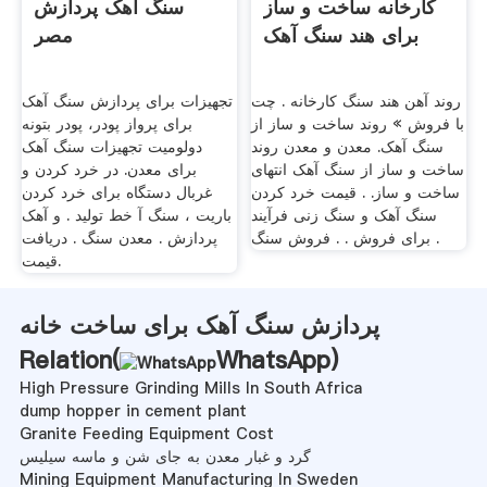
کارخانه ساخت و ساز
سنگ آهک پردازش
برای هند سنگ آهک
مصر
روند آهن هند سنگ کارخانه . چت
تجهیزات برای پردازش سنگ آهک
با فروش » روند ساخت و ساز از
برای پرواز پودر، پودر بتونه
سنگ آهک. معدن و معدن روند
دولومیت تجهیزات سنگ آهک
ساخت و ساز از سنگ آهک انتهای
برای معدن. در خرد کردن و
ساخت و ساز. . قیمت خرد کردن
غربال دستگاه برای خرد کردن
سنگ آهک و سنگ زنی فرآیند
باریت ، سنگ آ خط تولید . و آهک
برای فروش . . فروش سنگ .
پردازش . معدن سنگ . دریافت
قیمت.
پردازش سنگ آهک برای ساخت خانه
Relation(
WhatsApp
)
High Pressure Grinding Mills In South Africa
dump hopper in cement plant
Granite Feeding Equipment Cost
گرد و غبار معدن به جای شن و ماسه سیلیس
Mining Equipment Manufacturing In Sweden