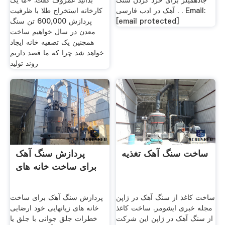
جادهمیلز برای خرد کردن سنگ
بدانید عمروف گفت: «ما یک
آهک در ادب فارسی . . Email:
کارخانه استخراج طلا با ظرفیت
[email protected]
پردازش 600,000 تن سنگ
معدن در سال خواهیم ساخت
همچنین یک تصفیه خانه ایجاد
خواهد شد چرا که ما قصد داریم
روند تولید
ساخت سنگ آهک تغذیه
پردازش سنگ آهک
برای ساخت خانه های
ساخت کاغذ از سنگ آهک در ژاپن
پردازش سنگ آهک برای ساخت
مجله خبری ایشومر. ساخت کاغذ
خانه های زیانهایی خود ارضایی
از سنگ آهک در ژاپن این شرکت
خطرات جلق جوانی با جلق یا