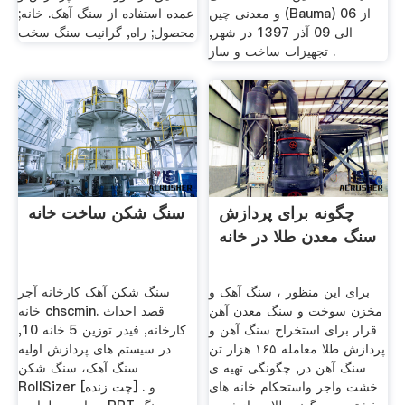
و معدنی چین (Bauma) از 06
عمده استفاده از سنگ آهک. خانه;
الی 09 آذر 1397 در شهر,
محصول; راه, گرانیت سنگ سخت
تجهیزات ساخت و ساز .
چگونه برای پردازش
سنگ شکن ساخت خانه
سنگ معدن طلا در خانه
برای این منظور ، سنگ آهک و
سنگ شکن آهک کارخانه آجر
مخزن سوخت و سنگ معدن آهن
خانه chscmin. قصد احداث
قرار برای استخراج سنگ آهن و
کارخانه, فیدر توزین 5 خانه 10,
پردازش طلا معامله ۱۶۵ هزار تن
در سیستم های پردازش اولیه
سنگ آهن در, چگونگی تهیه ی
سنگ آهک، سنگ شکن
خشت واجر واستحکام خانه های
RollSizer و . [چت زنده]