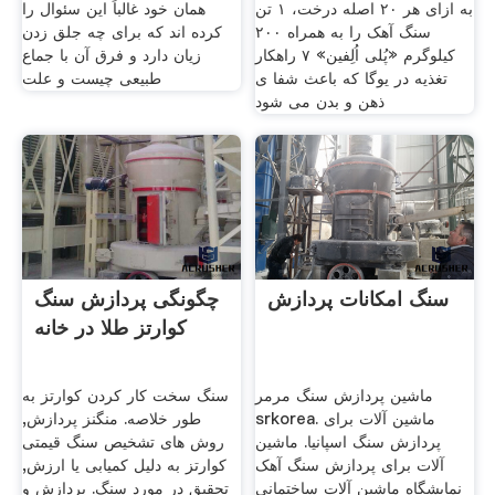
به ازای هر ۲۰ اصله درخت، ۱ تن
همان خود غالباً این سئوال را
سنگ آهک را به همراه ۲۰۰
کرده اند که برای چه جلق زدن
کیلوگرم «پُلی اُلِفین» ۷ راهکار
زیان دارد و فرق آن با جماع
تغذیه در یوگا که باعث شفا ی
طبیعی چیست و علت
ذهن و بدن می شود
سنگ امکانات پردازش
چگونگی پردازش سنگ
کوارتز طلا در خانه
ماشین پردازش سنگ مرمر
سنگ سخت کار کردن کوارتز به
srkorea. ماشین آلات برای
طور خلاصه. منگنز پردازش,
پردازش سنگ اسپانیا. ماشین
روش های تشخیص سنگ قیمتی
آلات برای پردازش سنگ آهک
کوارتز به دلیل کمیابی یا ارزش,
نمایشگاه ماشین آلات ساختمانی
تحقیق در مورد سنگ. پردازش و