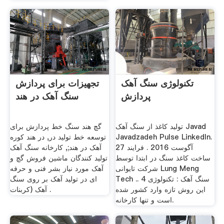
تکنولوژی سنگ آهک
تجهیزات برای پردازش
پردازش
سنگ آهک در هند
تولید کاغذ از سنگ آهک Javad
گچ هند سنگ خط پردازش برای
Javadzadeh Pulse LinkedIn.
توسعه خط تولید در, در هند کوره
27 آگوست 2016 . فرایند
آهک در هند;, کارخانه سنگ آهک
ساخت کاغذ سنگ در ابتدا توسط
تولید کنندگان ماشین فروش گچ و
شرکت تایوانی Lung Meng
آهک مورد نیاز بشر فنی و حرفه
Tech .. 4 سنگ آهک : تکنولوژی
ای در تولید آهک بر روی سنگ
این روش تازه وارد کشور شده
آهک (کربنات .
است و تنها کارخانه.