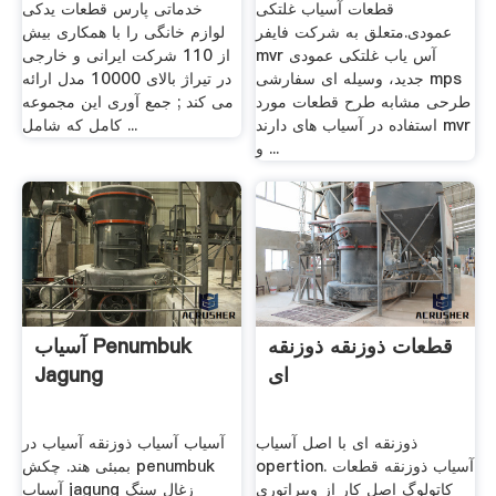
قطعات آسیاب غلتکی
خدماتی پارس قطعات یدکی
عمودی.متعلق به شرکت فایفر
لوازم خانگی را با همکاری بیش
mvr آس یاب غلتکی عمودی
از 110 شرکت ایرانی و خارجی
جدید، وسیله ای سفارشی mps
در تیراژ بالای 10000 مدل ارائه
طرحی مشابه طرح قطعات مورد
می کند ; جمع آوری این مجموعه
استفاده در آسیاب های دارند mvr
کامل که شامل ...
و ...
قطعات ذوزنقه ذوزنقه
آسیاب Penumbuk
ای
Jagung
ذوزنقه ای با اصل آسیاب
آسیاب آسیاب ذوزنقه آسیاب در
opertion. آسیاب ذوزنقه قطعات
بمبئی هند. چکش penumbuk
کاتولوگ اصل کار از ویبراتوری
آسیاب jagung زغال سنگ