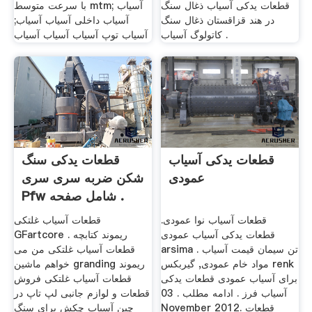
قطعات یدکی آسیاب ذغال سنگ
با سرعت متوسط mtm; آسیاب
در هند قزاقستان ذغال سنگ
آسیاب داخلی آسیاب آسیاب;
کاتولوگ آسیاب .
آسیاب توپ آسیاب آسیاب آسیاب
قطعات یدکی آسیاب
قطعات یدکی سنگ
عمودی
شکن ضربه سری سری
Pfw شامل صفحه .
قطعات آسیاب نوا عمودی.
قطعات آسیاب غلتکی
قطعات یدکی آسیاب عمودی
GFartcore . ریموند کتابچه
arsima . تن سیمان قیمت آسیاب
قطعات آسیاب غلتکی من می
مواد خام عمودی, گیربکس renk
خواهم ماشین granding ریموند
برای آسیاب عمودی قطعات یدکی
قطعات آسیاب غلتکی فروش
آسیاب فرز . ادامه مطلب . 03
قطعات و لوازم جانبی لپ تاپ در
November 2012. قطعات
چین آسیاب چکش برای سنگ