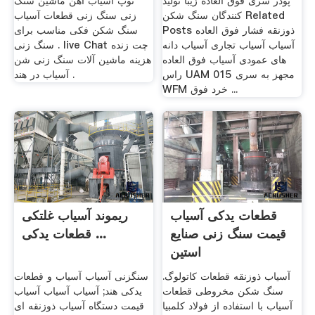
پودر سری فوق العاده زیبا تولید
توپ آسیاب آهن ماشین سنگ
کنندگان سنگ شکن Related
زنی سنگ زنی قطعات آسیاب
Posts ذوزنقه فشار فوق العاده
سنگ شکن فکی مناسب برای
آسیاب آسیاب تجاری آسیاب دانه
سنگ زنی . live Chat چت زنده
های عمودی آسیاب فوق العاده
هزینه ماشین آلات سنگ زنی شن
راس UAM 015 مجهز به سری
آسیاب در هند .
WFM خرد فوق ...
قطعات یدکی آسیاب
ریموند آسیاب غلتکی
قیمت سنگ زنی صنایع
قطعات یدکی ...
استین
آسیاب ذوزنقه قطعات کاتولوگ.
سنگزنی آسیاب آسیاب و قطعات
سنگ شکن مخروطی قطعات
یدکی هند; آسیاب آسیاب آسیاب
آسیاب با استفاده از فولاد کلمبیا
قیمت دستگاه آسیاب ذوزنقه ای