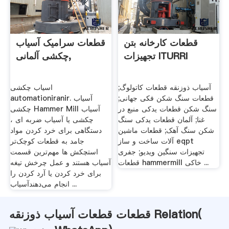
قطعات کارخانه بتن
قطعات سرامیک آسیاب
تجهیزات ITURRI
چکشی آلمانی,
آسیاب ذوزنقه قطعات کاتولوگ;
اسیاب چکشی
قطعات سنگ شکن فکی جهانی;
automationiranir. آسیاب
سنگ شکن قطعات یدکی منبع در
چکشی Hammer Mill آسیاب
غنا; آلمان قطعات یدکی سنگ
چکشی یا آسیاب ضربه ای ،
شکن سنگ آهک; قطعات ماشین
دستگاهی برای خرد کردن مواد
آلات ساخت و ساز eqpt
جامد به قطعات کوچک‌تر
تجهیزات سنگین ویدیو; جفری
استچکش ها مهم‌ترین قسمت
قطعات hammermill خاکی ...
آسیاب هستند و عمل چرخش تیغه
برای خرد کردن یا آرد کردن را
انجام می‌دهندآسیاب ...
قطعات قطعات آسیاب ذوزنقه Relation(