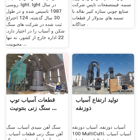
تسمه. قيمتصفحات تاپس شرکت
روسی. lght. lght در سال
صنايع چوبي ستاره کبير نقاله با
1987 تاسیس شده و در طول
تسمه هاي مدولار از قطعات
30 سال گذشته، 124 اختراع
جداگانه .
ثبت شده در شركت های سنگ
شكن و آسیاب را در اختیار دارد.
22 اداره خارج از کشور، نه تنها
محبوبیت ...
تولید ارتفاع آسیاب
قطعات آسیاب توپ
ذوزنقه
سنگ زنی بنتونیت ...
آسیاب ذوزنقه. آسیاب ذوزنقه
سنگ آهن سیدی آسیاب. سنگ
100 MultiCulti. آسیاب آسیاب
آهن سنگ زنی قطعات آسیاب .