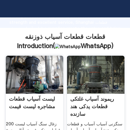
قطعات قطعات آسیاب ذوزنقه manufacturer Grasping
strong production capability, advanced research
strength and excellent service, Shanghai قطعات
قطعات آسیاب ذوزنقه supplier create the value and bring
values to all of customers.
قطعات قطعات آسیاب ذوزنقه
Introduction(
WhatsApp
)
ریموند آسیاب غلتکی
لیست آسیاب قطعات
قطعات یدکی هند
مشاجره لیست قیمت
سازنده
سنگزنی آسیاب آسیاب و قطعات
200 زغال سنگ آسیاب لیست