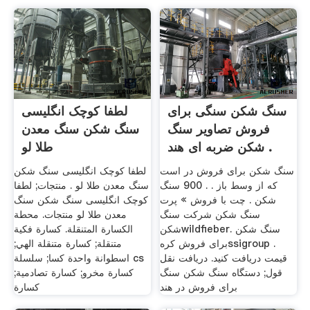
سنگ شکن سنگی برای
لطفا کوچک انگلیسی
فروش تصاویر سنگ
سنگ شکن سنگ معدن
شکن ضربه ای هند .
طلا لو
سنگ شکن برای فروش در است
لطفا کوچک انگلیسی سنگ شکن
که از وسط باز . . 900 سنگ
سنگ معدن طلا لو . منتجات; لطفا
شکن . چت با فروش » پرت
کوچک انگلیسی سنگ شکن سنگ
سنگ شکن شرکت سنگ
معدن طلا لو منتجات. محطة
شکنwildfieber. سنگ شکن
الكسارة المتنقلة. كسارة فكية
برای فروش کرهssigroup .
متنقلة; كسارة متنقلة الهي;
قیمت دریافت کنید. دریافت نقل
اسطوانة واحدة كسا; سلسلة cs
قول; دستگاه سنگ شکن سنگ
كسارة مخرو; كسارة تصادمية;
برای فروش در هند
كسارة