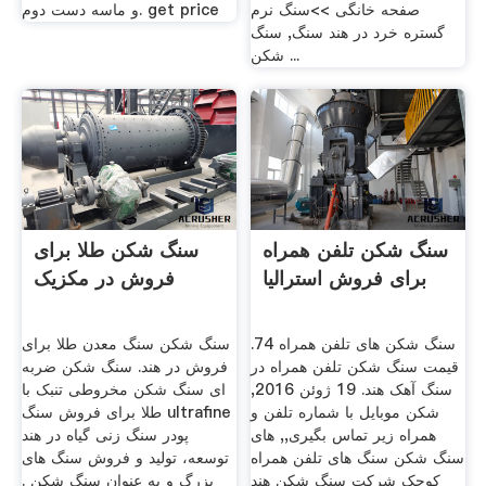
صفحه خانگی >>سنگ نرم
و ماسه دست دوم. get price
گستره خرد در هند سنگ, سنگ
شکن ...
سنگ شکن تلفن همراه
سنگ شکن طلا برای
برای فروش استرالیا
فروش در مکزیک
سنگ شکن های تلفن همراه 74.
سنگ شکن سنگ معدن طلا برای
قیمت سنگ شکن تلفن همراه در
فروش در هند. سنگ شکن ضربه
سنگ آهک هند. 19 ژوئن 2016,
ای سنگ شکن مخروطی تنبک با
شکن موبایل با شماره تلفن و
طلا برای فروش سنگ ultrafine
همراه زیر تماس بگیری,, های
پودر سنگ زنی گیاه در هند
سنگ شکن سنگ های تلفن همراه
توسعه، تولید و فروش سنگ های
کوچک شرکت سنگ شکن هند
بزرگ و به عنوان سنگ شکن .