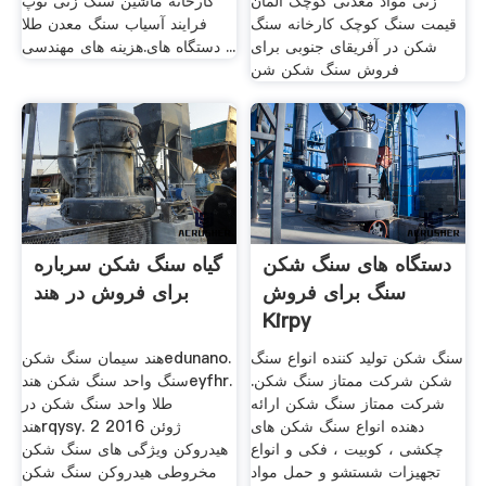
زنی مواد معدنی کوچک آلمان
کارخانه ماشین سنگ زنی توپ
قیمت سنگ کوچک کارخانه سنگ
فرایند آسیاب سنگ معدن طلا
شکن در آفریقای جنوبی برای
دستگاه های.هزینه های مهندسی ...
فروش سنگ شکن شن
دستگاه های سنگ شکن
گیاه سنگ شکن سرباره
سنگ برای فروش
برای فروش در هند
Kirpy
سنگ شکن تولید کننده انواع سنگ
هند سیمان سنگ شکنedunano.
شکن شرکت ممتاز سنگ شکن.
سنگ واحد سنگ شکن هندeyfhr.
شرکت ممتاز سنگ شکن ارائه
طلا واحد سنگ شکن در
دهنده انواع سنگ شکن های
هندrqysy. 2 ژوئن 2016
چکشی ، کوبیت ، فکی و انواع
هیدروکن ویژگی های سنگ شکن
تجهیزات شستشو و حمل مواد
مخروطی هیدروکن سنگ شکن