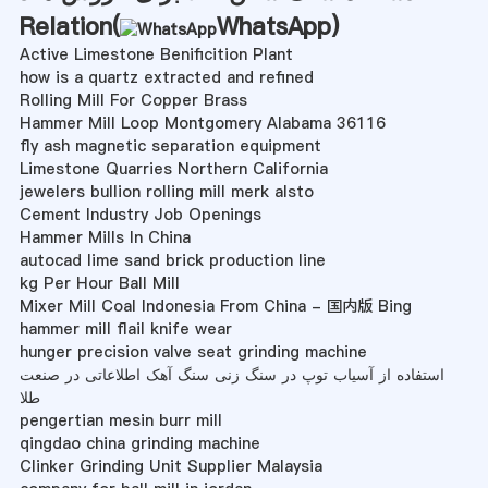
Relation(
WhatsApp
)
Active Limestone Benificition Plant
how is a quartz extracted and refined
Rolling Mill For Copper Brass
Hammer Mill Loop Montgomery Alabama 36116
fly ash magnetic separation equipment
Limestone Quarries Northern California
jewelers bullion rolling mill merk alsto
Cement Industry Job Openings
Hammer Mills In China
autocad lime sand brick production line
kg Per Hour Ball Mill
Mixer Mill Coal Indonesia From China - 国内版 Bing
hammer mill flail knife wear
hunger precision valve seat grinding machine
استفاده از آسیاب توپ در سنگ زنی سنگ آهک اطلاعاتی در صنعت
طلا
pengertian mesin burr mill
qingdao china grinding machine
Clinker Grinding Unit Supplier Malaysia