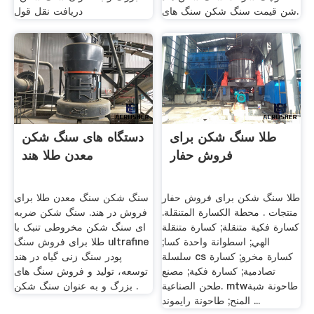
شن قیمت سنگ شکن سنگ های.
دریافت نقل قول
طلا سنگ شکن برای
دستگاه های سنگ شکن
فروش حفار
معدن طلا هند
طلا سنگ شکن برای فروش حفار
سنگ شکن سنگ معدن طلا برای
منتجات . محطة الكسارة المتنقلة.
فروش در هند. سنگ شکن ضربه
كسارة فكية متنقلة; كسارة متنقلة
ای سنگ شکن مخروطی تنبک با
الهي; اسطوانة واحدة كسا;
طلا برای فروش سنگ ultrafine
سلسلة cs كسارة مخرو; كسارة
پودر سنگ زنی گیاه در هند
تصادمية; كسارة فكية; مصنع
توسعه، تولید و فروش سنگ های
طحن الصناعية. mtwطاحونة شبة
بزرگ و به عنوان سنگ شکن .
المنح; طاحونة رايموند ...