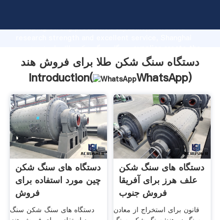
دستگاه سنگ شکن طلا برای فروش هند manufacturer
Grasping strong production capability, advanced
research strength and excellent service, Shanghai
دستگاه سنگ شکن طلا برای فروش هند supplier create the
value and bring values to all of customers.
دستگاه سنگ شکن طلا برای فروش هند
Introduction(
WhatsApp
)
دستگاه های سنگ شکن
دستگاه های سنگ شکن
علف هرز برای آفریقا
چین مورد استفاده برای
فروش جنوب
فروش
قانون برای استخراج از معادن
دستگاه های سنگ شکن سنگ