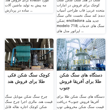
سنگ در هند; سنگ شکن سنگ
مورد استفاده برای فروش هند.
کوچک برای فروش در امارات
مه پیش به تولید ماشین آلات
متحده عربی; قاب طراحی آسیاب
ساده در پردازش ...
دنده; کند سنگ نخست عالی سنگ
شکن; enciladora جدید هلند
modelo 718; سنگ های خدمات
اپراتور مدل های ...
دستگاه های سنگ شکن
کوچک سنگ شکن فکی
طلا برای آفریقا فروش
طلا برای فروش هند
جنوب
دستگاه های سنگ شکن طلا برای
چرخ سنگ شکن موبایل سنگ
آفریقا فروش جنوب» دریافت
قیمت هند. مالزی اجرا چرخ سنگ
قیمت سنگ شکن مخروطی توپ
شکن کوچک اجاره نقاله قابل