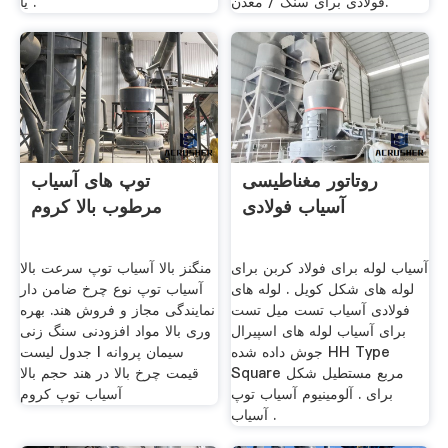
فولادی برای سنگ / معدن.
یا .
روتاتور مغناطیسی
توپ های آسیاب
آسیاب فولادی
مرطوب بالا کروم
آسیاب لوله برای فولاد کربن برای
منگنز بالا آسیاب توپ ‫سرعت بالا
لوله های شکل کویل . لوله های
آسیاب توپ نوع چرخ ضامن دار
فولادی آسیاب تست میل تست
نمایندگی مجاز و فروش هند. بهره
برای آسیاب لوله های اسپیرال
وری بالا مواد افزودنی سنگ زنی
جوش داده شده HH Type
سیمان پروانه l جدول لیست
Square مربع مستطیل شکل
قیمت چرخ بالا در هند حجم بالا
برای . آلومینیوم آسیاب توپ
آسیاب توپ کروم
آسیاب .