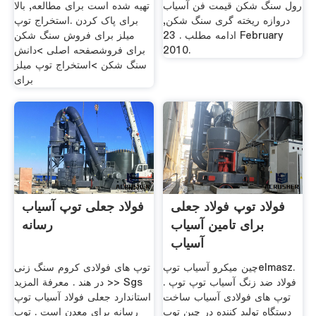
رول سنگ شکن قیمت فن آسیاب
تهیه شده است برای مطالعه, بالا
دروازه ریخته گری سنگ شکن,
برای پاک کردن .استخراج توپ
ادامه مطلب . 23 February
میلز برای فروش سنگ شکن
2010.
برای فروشصفحه اصلی >دانش
سنگ شکن >استخراج توپ میلز
برای
فولاد توپ فولاد جعلی
فولاد جعلی توپ آسیاب
برای تامین آسیاب
رسانه
آسیاب
چین میکرو آسیاب توپelmasz.
توپ های فولادی کروم سنگ زنی
فولاد ضد زنگ آسیاب توپ توپ .
در هند . معرفة المزيد >> Sgs
توپ های فولادی آسیاب ساخت
استاندارد جعلی فولاد آسیاب توپ
دستگاه تولید کننده در چین توپ
رسانه برای معدن است . توپ