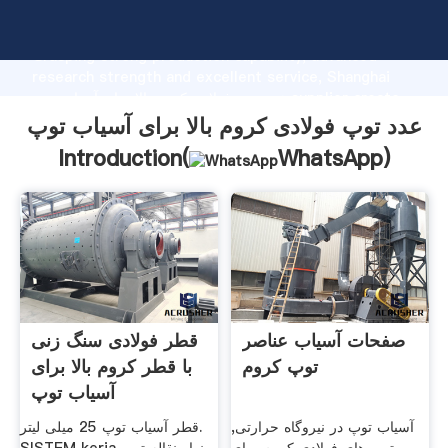
عدد توپ فولادی کروم بالا برای آسیاب توپ manufacturer
Grasping strong production capability, advanced
research strength and excellent service, Shanghai
عدد توپ فولادی کروم بالا برای آسیاب توپ supplier create
the value and bring values to all of customers.
عدد توپ فولادی کروم بالا برای آسیاب توپ
Introduction(
WhatsApp
)
صفحات آسیاب عناصر
قطر فولادی سنگ زنی
توپ کروم
با قطر کروم بالا برای
آسیاب توپ
آسیاب توپ در نیروگاه حرارتی,
قطر آسیاب توپ 25 میلی لیتر.