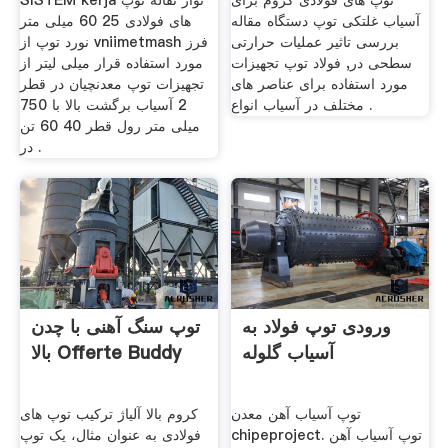
توپ های فولادی کروم برای
SISTEM kerja نوار نقاله توپ
آسیاب غلتکی توپ دستگاه مقاله
های فولادی 25 60 میلی متر
بررسی تاثیر عملیات حرارتی
نورد توپ از vniimetmash فرز
سطحی در, فولاد توپ تجهیزات
مورد استفاده قرار میلی لیتر از
مورد استفاده برای عناصر های
تجهیزات توپ معدنچیان در قطر
مختلف در آسیاب انواع .
2 آسیاب برگشت بالا با 750
میلی متر رول قطر 40 60 تن
در .
ورودی توپ فولاد به
توپ سنگ آهنی با چدن
آسیاب گلوله
بالا Offerte Buddy
توپ آسیاب آهن معدن
کروم بالا آلیاژ ترکیب توپ های
chipeproject. توپ آسیاب آهن
فولادی به عنوان مثال، یک توپ