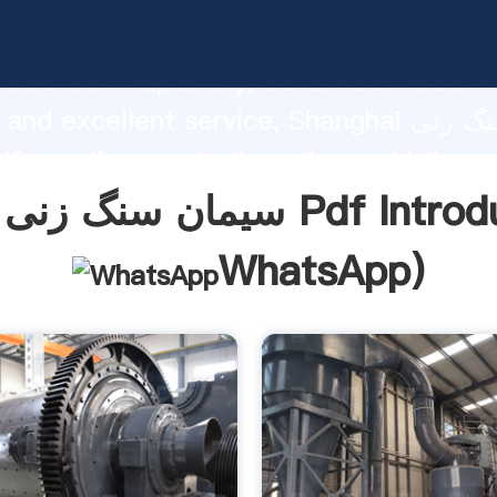
سیمان سنگ زنی فناوری rasping
roduction capability, advanced researc
strength and excellent service, Shanghai سی
ustomers.
فناوری Pdf Introduction(
WhatsApp
)