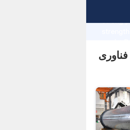
Pdf manufacturer G
strong p
مان سنگ زنی
فناوری Pdf supplier create the value and bring values to
all of c