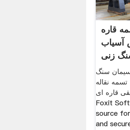
مه قاره
 آسیاب
گ زنی
سیمان سنگ
ه تسمه نقاله
 قاره ای pdf
Foxit Soft
source for
and secur