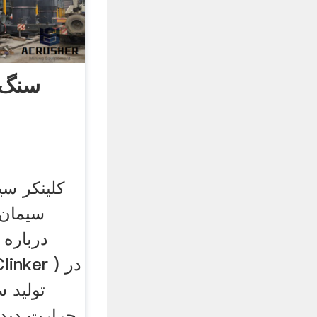
سنگ 
کلینکر س
درباره
تولید س
حرارت دیده