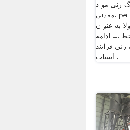
 زنی مواد
معدنی. pe سری سنگ شکن
ا به عنوان
 ... ادامه
نی فرایند
آسیاب .