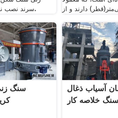
سرند نصب نوار نقاله پی.
ن آسیاب ذغال
سنگ زنی
نگ خلاصه کار
کری