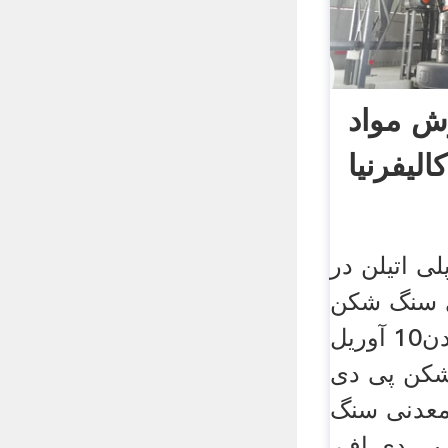
ش مواد
لیفرنیا
 اتیلن در
ی سنگ شکن
پی دی افتجهیزات معدن10 آوريل
ه شکن پی دی
عدنی سنگ
پی دی اف,