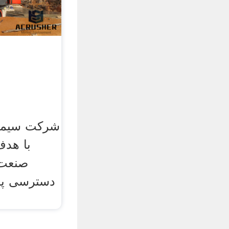
با هدف
صنعت 