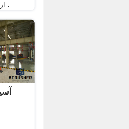
از سنگ آهك 3 یا برخی .
آسی