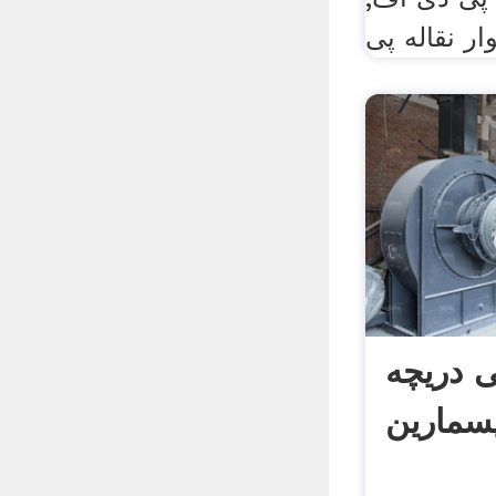
 دریچه
سمارین