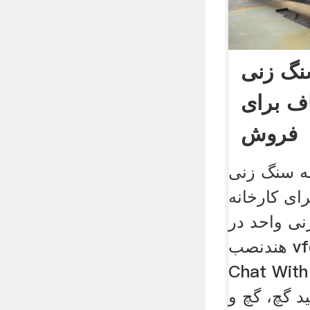
نگ زنی
اف برای
فروش
نه سنگ زنی
رای کارخانه
ی واحد در
هندنصب vfd بر روی فن بگ
Chat » چت با
 گچ، گچ و