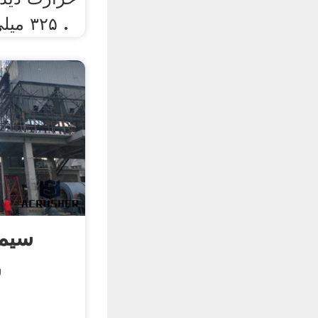
۳۲۵ میلی‌متر(قطر) دارند و از .
سیما
س