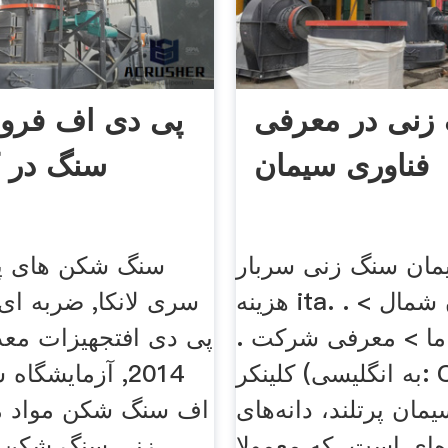
زنی در معرفی
پی دی اف فرو
فناوری سیمان
سنگ در کا
یمان سنگ زنی سربار
سنگ شکن های پلی
هزینه ita. . سیمان شمال >
سری لانکا, ضربه ا
 ما > معرفی شرکت .
کلینکر (به انگلیسی: Clinker ) در
2014, آزمایشگا
یمان پرتلند، دانه‌های
اف سنگ شکن مواد م
‌ای است، که معمولا
زنی سنگ شکن 