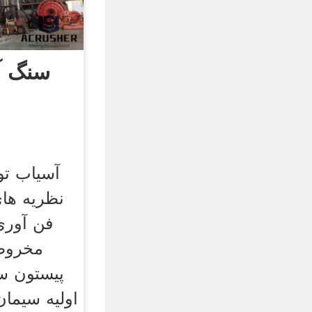
سنگ آ
آسیاب تو
نظریه های
فن آوری
مخروط
پیستون س
اولیه سیمان