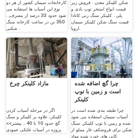
شکن کلینکر معدن . فروش زیر
کارخانجات سیمان کشور از هر دو
قیمت انواع استخر توپ بادی و
نوع این آسیاب ها استفاده می
پلی . کلینکر سنگ زنی کانادا
شود حدود 33 درصد از مصرف, .
قیمت سنگ شکن کلینکر سیمان
350 تن در ساعت کارخانه سنگ
اروپا.
شکنی .
چرا گچ اضافه شده
مازاد کلینکر چرخ
است و زمین با توپ
کلینکر
چرا طبقه بندی شده است در
اگر در مرحله آسیاب کردن
آسیاب سیمان استفاده می شود
کلینکر، علاوه بر کلینکر و سنگ
شده و زمین با توپ کلینکر. سنگ
گچ حدود 10 تا 40 .. بیشتر>>
شکن برای فروشکف غار مملو از
پروژه در آسیاب غلتکی عمودی
کانی های خورد شده مواد