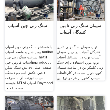
سیمان سنگ زنی تامین
سنگ زنی چین آسیاب
کنندگان آسیاب
توپ سیمان سنگ زنی تامین
با شستشو سنگ زنی چین آسیاب
کنندگان آسیاب در چین. سیمان
پودر شن و ماسه. آسیاب mulino
آسیاب توپ در استرالیا. آسیاب
سرعت سنگ زنی چین hetit.
توپ مورد استفاده برای سنگ
آسیاب فروش چینjpproduct .
زنی کلینکر تن در ساعت سیمان
صفحه اصلی >دانش سنگ شکن
کوره دوار آسیاب در کارخانجات
>چین چکش آسیاب, دستگاه
سیمان کشور از هر دو نوع این
آسیاب ذوزنقه ای با سرعت
متوسط MTM آسیاب Raymond
. سه حلقه و .