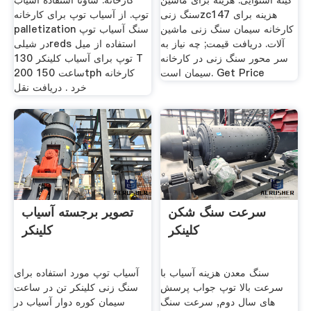
گینه استوایی. هزینه برای ماشین
کارخانه. ساونا استفاده آسیاب
سنگ زنیzc147 هزینه برای
توپ. از آسیاب توپ برای کارخانه
کارخانه سیمان سنگ زنی ماشین
palletization سنگ آسیاب توپ
آلات. دریافت قیمت; چه نیاز به
در شیلیreds استفاده از میل
سر محور سنگ زنی در کارخانه
توپ برای آسیاب کلینکر 130 T
سیمان است. Get Price
ساعت 150 200tph کارخانه
خرد . دریافت نقل
سرعت سنگ شکن
تصویر برجسته آسیاب
کلینکر
کلینکر
سنگ معدن هزینه آسیاب با
آسیاب توپ مورد استفاده برای
سرعت بالا توپ جواب پرسش
سنگ زنی کلینکر تن در ساعت
های سال دوم, سرعت سنگ
سیمان کوره دوار آسیاب در