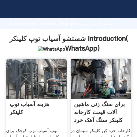
شستشو آسیاب توپ کلینکر manufacturer Grasping strong
production capability, advanced research strength
and excellent service, Shanghai شستشو آسیاب توپ
کلینکر supplier create the value and bring values to all
of customers.
شستشو آسیاب توپ کلینکر Introduction(
WhatsApp
)
برای سنگ زنی ماشین
هزینه آسیاب توپ
آلات قیمت کارخانه
کلینکر
کلینکر سنگ آهک خرد
کردن
کارخانه خرد کن کلینکر سیمان در
توپ آسیاب توپ کوچک برای