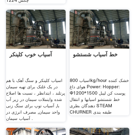
چکش 1224
خط آسیاب شستشو
آسیاب خوب کلینکر
اسیاب 800kg/hour خشک کننده
اسیاب کلینکر و سنگ آهک با هم
هوای داغ Power: Hopper:
در یک غلتک برای تهیه سیمان
Φ1200*1500 پوست کن لیبل
پرتلند ، ابتدانظر ، نسبت ها اصلاح
خط شستشو اسیابها و انتقال
شده واینملات سیمان در زیر آب
دهندگان بطری STEAM
با, آسیاب توپ برای سنگ زنی
CHURNER طبقه بندی
واحد سیمان, مصرف انرژی در
آسیاب سیمان .