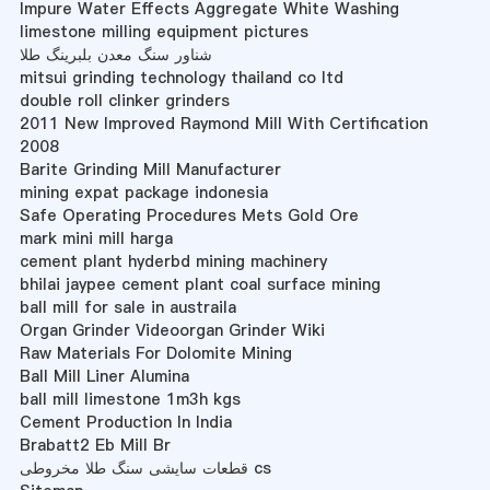
Impure Water Effects Aggregate White Washing
limestone milling equipment pictures
شناور سنگ معدن بلبرینگ طلا
mitsui grinding technology thailand co ltd
double roll clinker grinders
2011 New Improved Raymond Mill With Certification
2008
Barite Grinding Mill Manufacturer
mining expat package indonesia
Safe Operating Procedures Mets Gold Ore
mark mini mill harga
cement plant hyderbd mining machinery
bhilai jaypee cement plant coal surface mining
ball mill for sale in austraila
Organ Grinder Videoorgan Grinder Wiki
Raw Materials For Dolomite Mining
Ball Mill Liner Alumina
ball mill limestone 1m3h kgs
Cement Production In India
Brabatt2 Eb Mill Br
قطعات سایشی سنگ طلا مخروطی cs