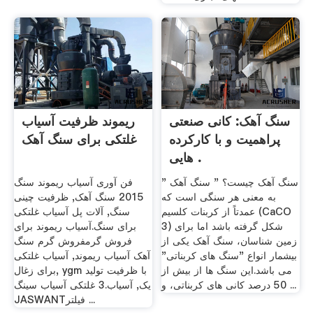
سنگ آهک: کانی صنعتی
ریموند ظرفیت آسیاب
پراهمیت و با کارکرده
غلتکی برای سنگ آهک
هایی .
سنگ آهک چیست؟ " سنگ آهک "
فن آوری آسیاب ریموند سنگ
به معنی هر سنگی است که
2015 سنگ آهک, ظرفیت چینی
عمدتاً از کربنات کلسیم (CaCO
سنگ, آلات پل آسیاب غلتکی
3) شکل گرفته باشد اما برای
برای سنگ.آسیاب ریموند برای
زمین شناسان، سنگ آهک یکی از
فروش گرمفروش گرم سنگ
بیشمار انواع "سنگ های کربناتی"
آهک آسیاب ریموند, آسیاب غلتکی
می باشد.این سنگ ها از بیش از
برای زغال, ygm با ظرفیت تولید
50 درصد کانی های کربناتی، و ...
یک, آسیاب.3 غلتکی آسیاب سینگ
JASWANTفیلتر ...