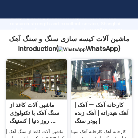
ماشین آلات کیسه سازی سنگ و سنگ آهک manufacturer
Grasping strong production capability, advanced
research strength and excellent service, Shanghai
ماشین آلات کیسه سازی سنگ و سنگ آهک supplier create
the value and bring values to all of customers.
ماشین آلات کیسه سازی سنگ و سنگ آهک
Introduction(
WhatsApp
)
کارخانه آهک – آهک |
ماشین آلات کاغذ از
آهک هیدراته | آهک زنده
سنگ آهک با تکنولوژی
| پودر سنگ
روز دنیا | کستینگ ...
کارخانه آهک کارخانه آهک سینا
ماشین آلات کاغذ از سنگ آهک |