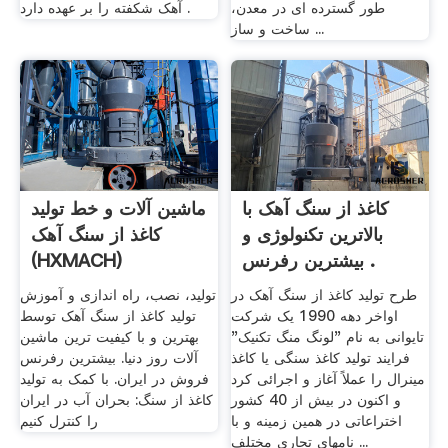
طور گسترده ای در معدن،
آهک شکفته را بر عهده دارد .
ساخت و ساز ...
کاغذ از سنگ آهک با
ماشین آلات و خط تولید
بالاترین تکنولوژی و
کاغذ از سنگ آهک
بیشترین رفرنس .
(HXMACH)
طرح تولید کاغذ از سنگ آهک در
تولید، نصب، راه اندازی و آموزش
اواخر دهه 1990 یک شرکت
تولید کاغذ از سنگ آهک توسط
تایوانی به نام "لونگ منگ تکنیک"
بهترین و با کیفیت ترین ماشین
فرایند تولید کاغذ سنگی یا کاغذ
آلات روز دنیا. بیشترین رفرنس
مینرال را عملاً آغاز و اجرائی کرد
فروش در ایران. با کمک به تولید
و اکنون در بیش از 40 کشور
کاغذ از سنگ: بحران آب در ایران
اختراعاتی در همین زمینه و با
را کنترل کنیم
نامهای تجاری مختلف ...