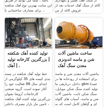
از سنگ آهک تعمیر و نگهداری
باشد ، شما می توانید از طریق
کاغذ از سنگ آهک خدمات بعد از
این سایت بهترین نوع آهک شکفته
فروش کاغذ از س
برای مصارف ساختمانی یا ...
ساخت ماشین آلات
تولید کننده آهک شکفته
شن و ماسه اندونزی
| بزرگترین کارخانه تولید
معدن سنگ آهک
آهک | .
ماشین آلات معدن شن و ماسه
خط تولید آهک شکفته در بسته
برای استفاده از رودخانه ها در
بندی کیسه های 35 کیلوگرمی از
داخل. دربارهی ما. gbm عمدتا
ابتدای سال 98 فعالیت خود را
تولید کننده سنگ شکن موبایل،
آغاز نموده است. گروه صنعتی
سنگ شکن ثابت، ماشین آلات
کارخانجات آروشا بعنوان
شن و ماسه، آسیاب های گلوله
بزرگترین تولید کننده آهک شکفته
ای و گیاهان کامل است که به
، تامین نیاز بازار مصرف داخلی