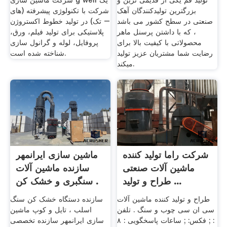
تولید قم یکی از قدیمی ترین و
شرکت ماشین سازی g well یک
بزرگترین تولیدکنندگان آهک
شرکت با تکنولوژی پیشرفته (های
صنعتی در سطح کشور می باشد
– تک) در تولید خطوط اکستروژن
، که با داشتن پرسنل ماهر
پلاستیکی برای تولید فیلم، ورق،
محصولاتی با کیفیت بالا برای
پروفایل، لوله و گرانول سازی
رضایت شما مشتریان عزیز تولید
شناخته شده است.
میکند.
شرکت راما تولید کننده
ماشین سازی ایرانمهر
ماشین آلات صنعتی
سازنده ماشین آلات
طراح و تولید ...
سنگبری و خشک کن .
طراح و تولید کننده ماشین آلات
سازنده دستگاه خشک کن سنگ
سی ان سی چوب و سنگ . تلفن
اسلب ، تایل و کوپ ماشین
: ; فکس: ; ساعات پاسخگویی : ۸
سازی ایرانمهر سازنده تخصصی