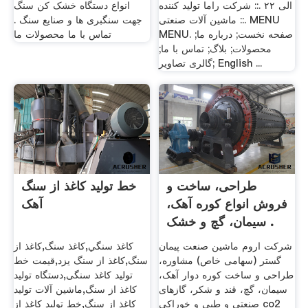
الی ۲۲ .:: شرکت راما تولید کننده
انواع دستگاه خشک کن سنگ
ماشین آلات صنعتی ::. MENU
جهت سنگبری ها و صنایع سنگ .
MENU. صفحه نخست; درباره ما;
تماس با ما محصولات ما
محصولات; بلاگ; تماس با ما;
گالری تصاویر; English ...
طراحی، ساخت و
خط تولید کاغذ از سنگ
فروش انواع کوره آهک،
آهک
سیمان، گچ و خشک .
شرکت اروم ماشین صنعت پیمان
كاغذ سنگي,كاغذ سنگ,کاغذ از
گستر (سهامی خاص) مشاوره،
سنگ,کاغذ از سنگ یزد,قیمت خط
طراحی و ساخت کوره دوار آهک،
تولید کاغذ سنگی,دستگاه تولید
سیمان، گچ، قند و شکر، گازهای
کاغذ از سنگ,ماشین آلات تولید
صنعتی و طبی و خوراکی co2
کاغذ از سنگ,خط تولید کاغذ از