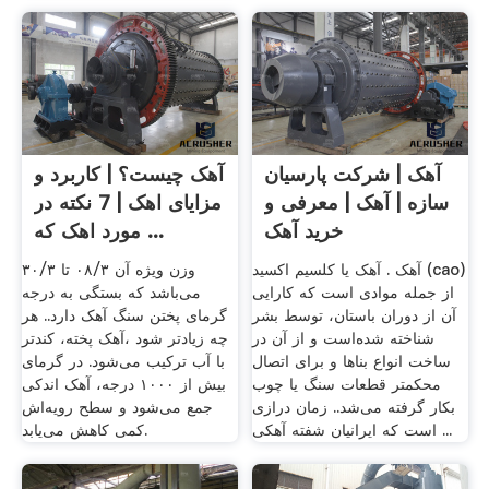
آهک | شرکت پارسیان
آهک چیست؟ | کاربرد و
سازه | آهک | معرفی و
مزایای اهک | 7 نکته در
خرید آهک
مورد اهک که ...
آهک . آهک یا کلسیم اکسید (cao)
وزن ویژه آن ۰۸/۳ تا ۳۰/۳
از جمله موادی است که کارایی
می‌باشد که بستگی به درجه
آن از دوران باستان، توسط بشر
گرمای پختن سنگ آهک دارد.. هر
شناخته شده‌است و از آن در
چه زیادتر شود ،آهک پخته، کندتر
ساخت انواع بناها و برای اتصال
با آب ترکیب می‌شود. در گرمای
محکمتر قطعات سنگ یا چوب
بیش از ۱۰۰۰ درجه، آ‌هک اندکی
بکار گرفته می‌شد.. زمان درازی
جمع می‌شود و سطح رویه‌اش
است که ایرانیان شفته آهکی ...
کمی کاهش می‌یابد.