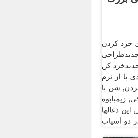
 خرد کردن
 جدیدطراحی
یدخرد کن, loion contact
 با از نرم
ردن, شن با
, زیمبابوه
این ذغالها
ر دو آسیاب