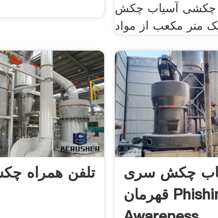
 چکشی آسیاب چکش
اب چکش سری
تلفن همراه چ
قهرمان Phishing
Awareness