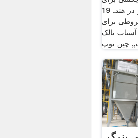
دولومیت قیمت پودر در هند. 19
201, مخروطی برای
آسیاب تالک
, چین توپ
 بزرگ