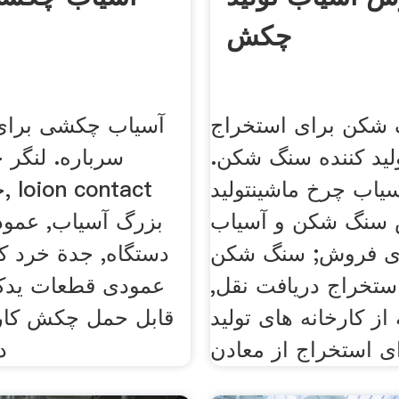
چکش
شکن برای استخراج
آسیاب چکشی برای
لید کننده سنگ شکن.
سرباره. لنگر
اب چرخ ماشینتولید
جد
 سنگ شکن و آسیاب
بزرگ آسیاب, عمودی
ای فروش; سنگ شکن
دستگاه, جدة خرد ک
ستخراج دریافت نقل,
عمودی قطعات یدکی
 از کارخانه های تولید
قابل حمل چکش کار, 
د