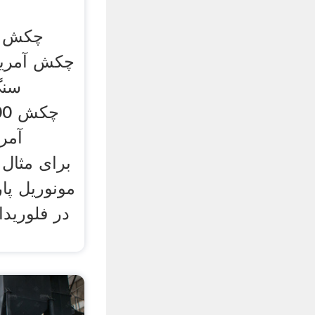
سنگ
000
مونوریل پا
در فلورید