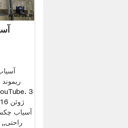
آس
آسیاب
ریموند 
آسیاب چکش 
راحتی,,