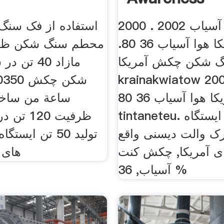
چکش آسیاب 2002 . 2000
استفاده از فک سنگ
چکش آمریکا هوا آسیاب 36 80.
محطم سنگ شکن ظرف
 شکن چکش آمریکا
مازاد 40 
krainakwiatow 2 چکش
آمریکا هوا آسیاب 36 80
tintaneteu. برای مثال ایستگاه
ظرفیت 120
رک والت دیسنی واقع
تولید 50 تن ای
ای آمریکا, چکش کنت
های 
آسیاب, 36 %