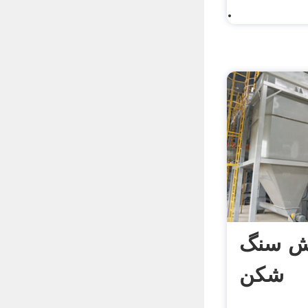
.
کش سنگ
شکن