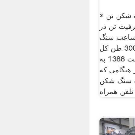
 شکن تن «
یت تن در
تن در ساعت سنگ
شکن چکش 300350 طن كل
ساعة من ساخت 1388 به
 تن در هنگامی که
ستگاه سنگ شکن
تلفن همراه