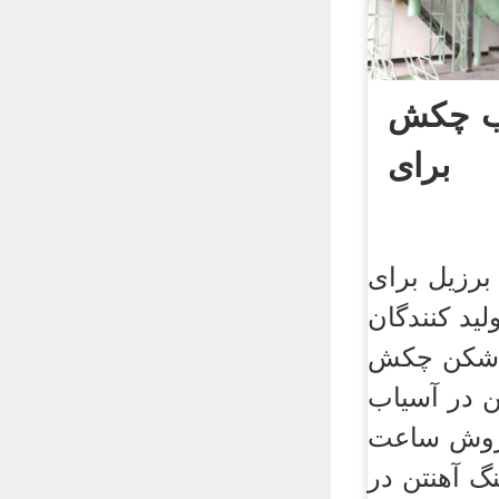
اب چکش
برای
رزیل برای
لید کنندگان
شکن چکش
ن در آسیاب
روش ساعت
گ آهنتن در