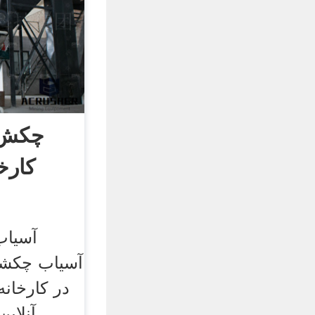
چکش 
کارخ
آسیاب
آسیاب چکش
در کارخان
آنلای