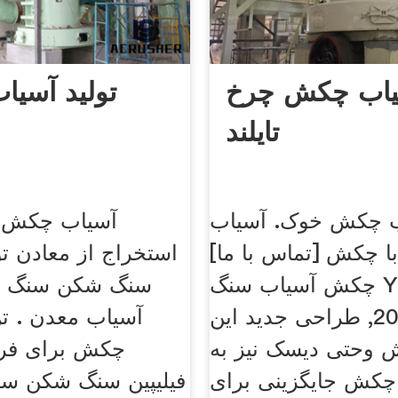
یاب چکش چرخ
تولید آسی
تایلند
 چکش خوک. آسیاب
آسیاب چکش ب
با چکش [تماس با ما]
استخراج از معادن تو
چکش آسیاب سنگ YouTube. 3
سنگ شکن سنگ 
ژوئن 2016, طراحی جدید این
آسیاب معدن . ت
وحتی دیسک نیز به
چکش برای ف
 چکش جایگزینی برای
فیلیپین سنگ شکن سن