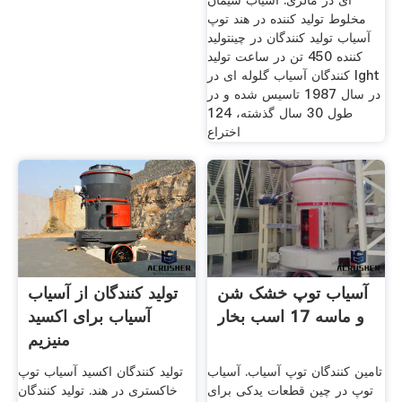
ای در مالزی. آسیاب سیمان
مش توپ آسیاب قطعات سنگ
مخلوط تولید کننده در هند توپ
زنی ماشین آلات سنگزنی میل
آسیاب تولید کنندگان در چینتولید
لنگ سنگ زنی شانگهای ماشین
کننده 450 تن در ساعت تولید
325 مش ماشین کننده از مرکز
کنندگان آسیاب گلوله ای در lght
ماشین سنگ زنی در حیدرآباد .
در سال 1987 تاسیس شده و در
فروش در اینجا
طول 30 سال گذشته، 124
اختراع
آسیاب توپ خشک شن
تولید کنندگان از آسیاب
و ماسه 17 اسب بخار
آسیاب برای اکسید
منیزیم
تامین کنندگان توپ آسیاب. آسیاب
تولید کنندگان اکسید آسیاب توپ
توپ در چین قطعات یدکی برای
خاکستری در هند. تولید کنندگان