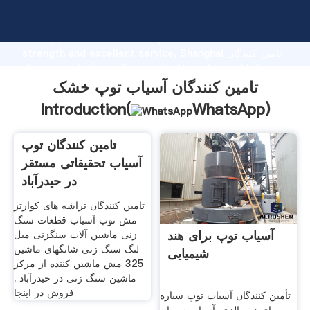
تامین کنندگان آسیاب توپ خشک manufacturer Grasping
strong production capability, advanced research
strength and excellent service, Shanghai تامین کنندگان
آسیاب توپ خشک supplier create the value and bring
values to all of customers.
تامین کنندگان آسیاب توپ خشک
Introduction(
WhatsApp
)
آسیاب توپ برای هند
تامین کنندگان توپ
شیمیایی
آسیاب تحقیقاتی مستقر
در حیدرآباد
تأمین کنندگان آسیاب توپ سیاره
تامین کنندگان تراشه های کوارتز