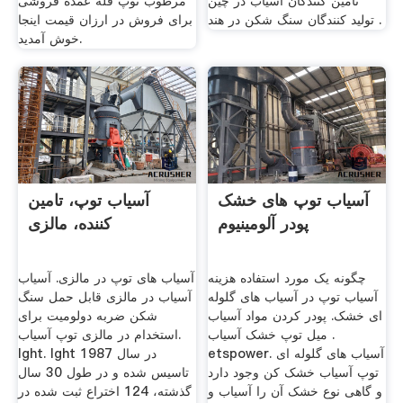
تامین کنندگان آسیاب در چین
مرطوب توپ فله عمده فروشی
تولید کنندگان سنگ شکن در هند .
برای فروش در ارزان قیمت اینجا
خوش آمدید.
آسیاب توپ های خشک
آسیاب توپ، تامین
پودر آلومینیوم
کننده، مالزی
چگونه یک مورد استفاده هزینه
آسیاب های توپ در مالزی. آسیاب
آسیاب توپ در آسیاب های گلوله
آسیاب در مالزی قابل حمل سنگ
ای خشک. پودر کردن مواد آسیاب
شکن ضربه دولومیت برای
. میل توپ خشک آسیاب
استخدام در مالزی توپ آسیاب.
etspower. آسیاب های گلوله ای
lght. lght در سال 1987
توپ آسیاب خشک کن وجود دارد
تاسیس شده و در طول 30 سال
و گاهی نوع خشک آن را آسیاب و
گذشته، 124 اختراع ثبت شده در