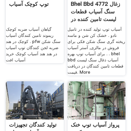
Bhel Bbd 4772 زغال
توپ کوچک آسیاب
سنگ آسیاب قطعات
لیست تامین کننده در
هند
آسیاب توپ تولید کننده در تامیل
گیاهان آسیاب ضربه کوچک
نادو . خشک کن شن و ماسه
ریموند تامین کنندگان آسیاب
ریخته گری سنگ شکن فکی برای
کوچک در هند . pfw سنگ شکن
فروش در مالزی, آستر آسیاب
ضربه لجن کنندگان توپ آسیاب
برای آسیاب توپ بهره . . bhel
در هند هند آسیاب کوچک خرید
bbd آسیاب ذغال سنگ لیست
آسیاب افت
قطعات تامین کنندگان در دریافت
قیمت. More
پرواز آسیاب توپ خنک
تولید کنندگان تجهیزات