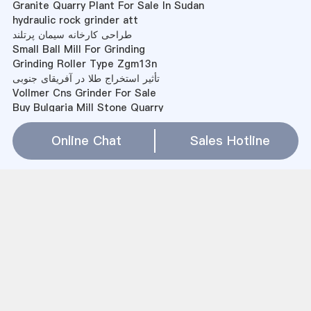
Granite Quarry Plant For Sale In Sudan
hydraulic rock grinder att
طراحی کارخانه سیمان پرتلند
Small Ball Mill For Grinding
Grinding Roller Type Zgm13n
تأثیر استخراج طلا در آفریقای جنوبی
Vollmer Cns Grinder For Sale
Buy Bulgaria Mill Stone Quarry
Making Process Of Laquer Clay Bangles At Ranchi
spare pack cabouchon grinding machine
Online Chat
Sales Hotline
سنگ معدن طلای مخروطی kegunaanya
italy ball mill machine in sri lanka
static separator in cement mill
Vme Equipment For Foundry Sand Mill
Sitemap