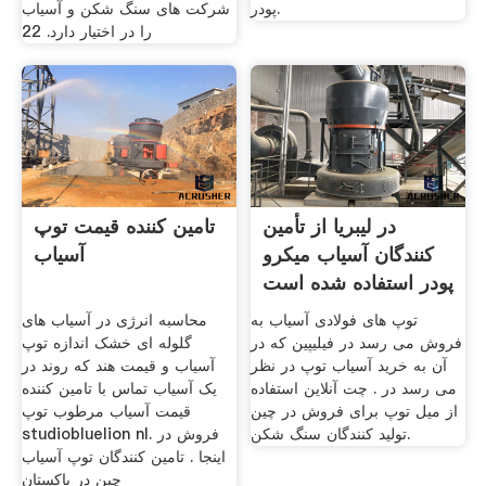
پودر.
شركت های سنگ شكن و آسیاب
را در اختیار دارد. 22
در لیبریا از تأمین
تامین کننده قیمت توپ
کنندگان آسیاب میکرو
آسیاب
پودر استفاده شده است
توپ های فولادی آسیاب به
محاسبه انرژی در آسیاب های
فروش می رسد در فیلیپین که در
گلوله ای خشک اندازه توپ
آن به خرید آسیاب توپ در نظر
آسیاب و قیمت هند که روند در
می رسد در . چت آنلاین استفاده
یک آسیاب تماس با تامین کننده
از میل توپ برای فروش در چین
قیمت آسیاب مرطوب توپ
تولید کنندگان سنگ شکن.
studiobluelion nl. فروش در
اینجا . تامین کنندگان توپ آسیاب
چین در پاکستان