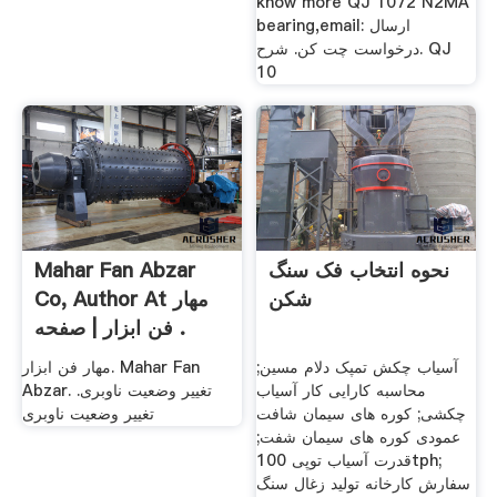
know more QJ 1072 N2MA
bearing,email: ارسال
درخواست چت کن. شرح. QJ
10
نحوه انتخاب فک سنگ
Mahar Fan Abzar
شکن
Co, Author At مهار
فن ابزار | صفحه .
آسیاب چکش تمپک دلام مسین;
مهار فن ابزار. Mahar Fan
محاسبه کارایی کار آسیاب
Abzar. تغییر وضعیت ناوبری.
چکشی; کوره های سیمان شافت
تغییر وضعیت ناوبری
عمودی کوره های سیمان شفت;
قدرت آسیاب توپی 100tph;
سفارش کارخانه تولید زغال سنگ