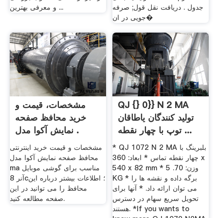
جدول . دریافت نقل قول; صرفه
و معرفی بهترین ...
جویی در ان�
QJ {} 0}} N 2 MA
مشخصات، قیمت و
تولید کنندگان یاطاقان
خرید محافظ صفحه
توپ با چهار نقطه ...
نمایش آکوا مدل .
* QJ 1072 N 2 MA بلبرینگ با
مشخصات و قیمت خرید اینترنتی
چهار نقطه تماس * ابعاد: 360 x
محافظ صفحه نمایش آکوا مدل
540 x 82 mm * وزن: 70. 5
ma مناسب برای گوشی موبایل
KG * برگه داده و نقشه ها را
آنر 8c؛ اطلاعات بیشتر درباره این
می توان ارائه داد. * آنها برای
محافظ را می توانید در این
تحویل سریع سهام در دسترس
صفحه مطالعه کنید.
هستند. *If you wants to