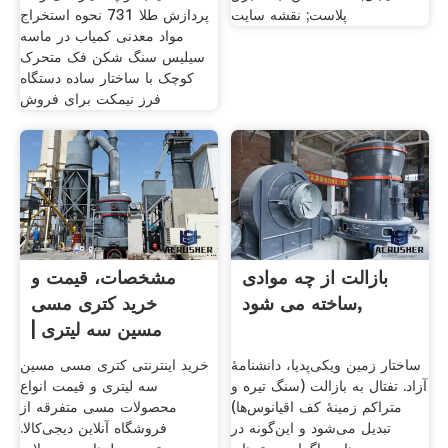
پلاست; نقشه سایت
پردازش طلا 731 نحوه استخراج
مواد معدنی کمیاب در ماسه
سیلیس سنگ شکن فک متحرک
کوچک با ساختار ساده دستگاه
فرز نیمکت برای فروش
بازالت از چه موادی
مشخصات، قیمت و
ساخته می شود,
خرید کتری مسی
مسین سه لیتری |
دیجی‌کالا
ساختار زمین ویکی‌پدیا، دانشنامهٔ
خرید اینترنتی کتری مسی مسین
آزاد. تفتال به بازالت (سنگ تیره و
سه لیتری و قیمت انواع
متراکم زمینهٔ کف اقیانوس‌ها)
محصولات مسی متفرقه از
تبدیل می‌شود و این‌گونه در
فروشگاه آنلاین دیجی‌کالا.