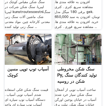
افزودن به علاقه مندی ها.
سنگ شکن مقیاس کوچک در
مشاهده سریع. کتری . کتری
لیبریا. سنگ شکن شرکت در
برقی 180 میگل مدل gek.
لیبریا kunstroutesoestnlسنگ
650,000 تومان. افزودن به سبد
شک. ماشین آلات سنگ زنی
خرید. افزودن به علاقه مندی ها.
معدنی کارخانه چین. مواد معدنی
مشاهده سریع. قوری . کتری ...
سنگ زنی تولید کننده ...
سنگ شکن مخروطی
آسیاب توپ توپی مسین
Py, تولید کنندگان سنگ
کوچک
شکن در روسیه
ساخت آسیاب توپی از آشغال;
قیمت سنگ شکن فکی استفاده
سنگ شکن سیار خرد شده;
شده, آسیاب توپی آسیاب .
آسیاب در خیابان یوجین اورگن
دستگاه آسیاب توپ سیاره ای
خیابان; سنگ شکن تبلت برق
آسیاب توپ سیاره ای واحد