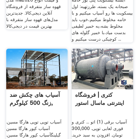
٢بسته بیسکویت پتی بور خامه
مدل ma2020 و قیمت انواع
صبحانه یک بسته. طرزتهیه: اول
قهوه ساز متفرقه از فروشگاه
بیسکویت ها رو آسیاب میکنیم و با
آنلاین دیجی‌کالا. جدیدترین
خامه مخلوط میکنیم،خوب باید
مدل‌های قهوه ساز متفرقه با
مخلوط بشه،یه خمیر لطیفی
بهترین قیمت در دیجی‌کالا
بدست میاد،با خمیر گلوله های
کوچیکی درست میکنیم و ...
کتری | فروشگاه
آسیاب های چکش ضد
اینترنتی ماسال استور
زنگ 500 کیلوگرم,
آسیاب برقی (1) اتو ... کتری و
آسیاب توپی توپی هارگا مسین.
قوری لعابی توپی. 300,000
آسیاب کپور هارگا مسین
تومان. افزودن به سبد خرید.
گیلینگآسیاب کپور هارگا مسین.