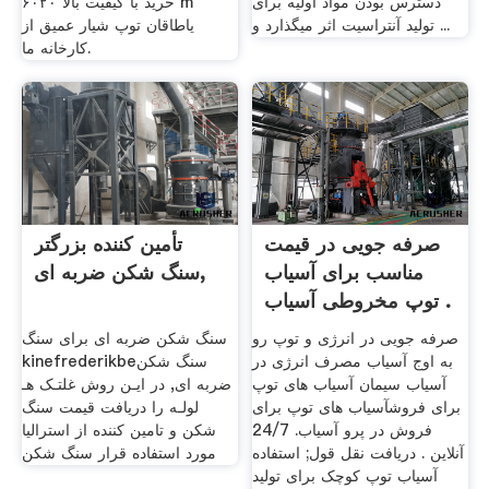
دسترس بودن مواد اولیه برای
خرید با کیفیت بالا ۶۰۲۰ m
تولید آنتراسیت اثر میگذارد و ...
یاطاقان توپ شیار عمیق از
کارخانه ما.
صرفه جویی در قیمت
تأمین کننده بزرگتر
مناسب برای آسیاب
سنگ شکن ضربه ای,
توپ مخروطی آسیاب .
صرفه جویی در انرژی و توپ رو
سنگ شکن ضربه ای برای سنگ
به اوج آسیاب مصرف انرژی در
kinefrederikbeسنگ شکن
آسیاب سیمان آسیاب های توپ
ضربه ای, در اﯾـﻦ روش ﻏﻠﺘـﮏ ﻫـ
برای فروشآسیاب های توپ برای
ﻟﻮﻟـﻪ را دریافت قیمت سنگ
فروش در پرو آسیاب. 24/7
شکن و تامین کننده از استرالیا
آنلاین . دریافت نقل قول; استفاده
مورد استفاده قرار سنگ شکن
آسیاب توپ کوچک برای تولید