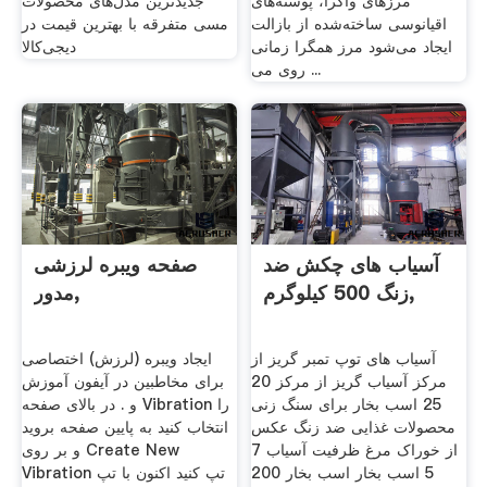
مرزهای واگرا، پوسته‌های
جدیدترین مدل‌های محصولات
اقیانوسی ساخته‌شده از بازالت
مسی متفرقه با بهترین قیمت در
ایجاد می‌شود مرز همگرا زمانی
دیجی‌کالا
روی می ...
آسیاب های چکش ضد
صفحه ویبره لرزشی
زنگ 500 کیلوگرم,
مدور,
آسیاب های توپ تمبر گریز از
ایجاد ویبره (لرزش) اختصاصی
مرکز آسیاب گریز از مرکز 20
برای مخاطبین در آیفون آموزش
25 اسب بخار برای سنگ زنی
و . در بالای صفحه Vibration را
محصولات غذایی ضد زنگ عکس
انتخاب کنید به پایین صفحه بروید
از خوراک مرغ ظرفیت آسیاب 7
و بر روی Create New
5 اسب بخار اسب بخار 200
Vibration تپ کنید اکنون با تپ