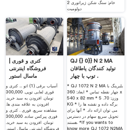
خام; سنگ شکن ژیراتوری 2
دولومیت
QJ {} 0}} N 2 MA
کتری و قوری |
تولید کنندگان یاطاقان
فروشگاه اینترنتی
توپ با چهار .
ماسال استور
* QJ 1072 N 2 MA بلبرینگ با
آسیاب برقی (1) اتو ... کتری و
چهار نقطه تماس * ابعاد: 360 x
قوری لعابی توپی. 300,000
540 x 82 mm * وزن: 70. 5
تومان. افزودن به سبد خرید.
KG * برگه داده و نقشه ها را
افزودن به علاقه مندی ها.
می توان ارائه داد. * آنها برای
مشاهده سریع. قوری . کتری و
تحویل سریع سهام در دسترس
قوری پیرکس ساده. 300,000
هستند. *If you wants to
تومان. افزودن به سبد خرید.
know more QJ 1072 N2MA
فروشگاه اینترنتی ماسال استور