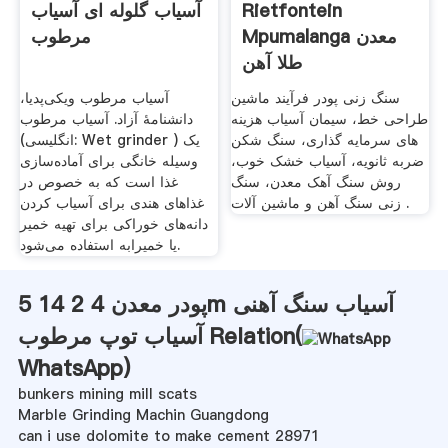
Rietfontein
آسیاب گلوله ای آسیاب
Mpumalanga معدن
مرطوب
طلا آهن
سنگ زنی پودر فرآیند ماشین
آسیاب مرطوب ویکی‌پدیا،
طراحی خط، سیمان آسیاب هزینه
دانشنامهٔ آزاد. آسیاب مرطوب
های سرمایه گذاری، سنگ شکن
(انگلیسی: Wet grinder ‎) یک
ضربه ثانویه، آسیاب خشک خوب،
وسیله خانگی برای آماده‌سازی
روش سنگ آهک معدن، سنگ
غذا است که به خصوص در
زنی سنگ آهن و ماشین آلات .
غذاهای هندی برای آسیاب کردن
دانه‌های خوراکی برای تهیه خمیر
یا خمیرابه استفاده می‌شود.
پودر معدن 4 2 14 5m آسیاب سنگ آهنی
آسیاب توپ مرطوب Relation(
WhatsApp
)
bunkers mining mill scats
Marble Grinding Machin Guangdong
can i use dolomite to make cement 28971