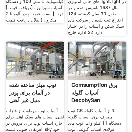
های خالی اندونزی. lght. lght در
گیلسونایت تا مش 100 و دستگاه
سال 1987 تاسیس شده و در
آسیاب سپراتور . [دریافت قیمت]
طول 30 سال گذشته، 124
ترب | لیست قیمت پودر آلومینا 2
اختراع ثبت شده در شركت های
میکرون (آلفا)،, دریافت قیمت
سنگ شكن و آسیاب را در اختیار
دارد. 22 اداره خارج
Comsumption برق
توپ میلز ساخته شده
آسیاب گلوله
در آلمان برای پودر
DecobySan
متیل غیر آهنی
توپ CR بالا از آسیاب گلوله
آسیاب توپ مرطوب از فلزات
مصرف برق. آسیاب گلوله
آهنی. آسیاب های سنگ آهنی برای
دستگاه 11 کیلو وات. توپ های
اجاره آسیاب توپ برای فروش در
فولادی آسیاب گلوله. . توپ
آفریقای جنوبی قیمت. sky خود