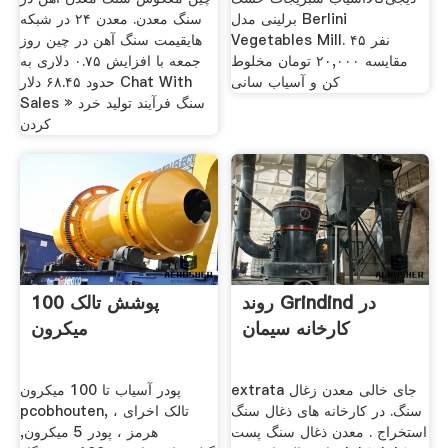
برلینی مدل Berlini
سنگ معدن. معدن ۲۴ در شبکه
Vegetables Mill. ۴۵ نفر
هایقیمت سنگ آهن در چین روز
مقایسه ۲۰,۰۰۰ تومان مخلوط
جمعه با افزایش ۰.۷۵ دلاری به
کن و آسیاب سانی
حدود ۶۸.۴۵ دلار Chat With
Sales » سنگ فرآیند تولید خرد
کردن
روند Grindind در
پوشش تالک 100
کارخانه سیمان
میکرون
extrata جای خالی معدن زغال
پودر آسیاب تا 100 میکرون
سنگ. در کارخانه های ذغال سنگ
pcobhouten, ، تالک اخرای
استخراج . معدن ذغال سنگ پست
هرمز ، پودر 5 میکرون,