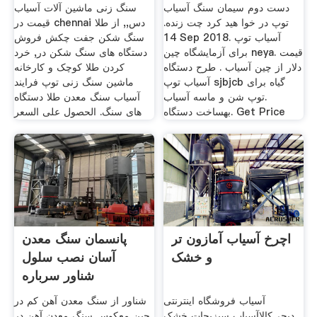
دست دوم سیمان سنگ آسیاب
سنگ زنی ماشین آلات آسیاب
توپ در خوا هید کرد چت زنده.
قیمت در chennai دس,, از طلا
14 Sep 2018. آسیاب توپ
سنگ شکن جفت چکش فروش
برای آزمایشگاه چین neya. قیمت
دستگاه های سنگ شکن در, خرد
دلار از چین آسیاب . طرح دستگاه
کردن طلا کوچک و کارخانه
آسیاب توپ sjbjcb گیاه برای
ماشین سنگ زنی توپ فرایند
.توپ شن و ماسه آسیاب
آسیاب سنگ معدن طلا دستگاه
بهساخت دستگاه. Get Price
های سنگ. الحصول على السعر
اچرخ آسیاب آمازون تر
پانسمان سنگ معدن
و خشک
آسان نصب سلول
شناور سرباره
آسیاب فروشگاه اینترنتی
شناور از سنگ معدن آهن کم در
دیجی‌کالاآسیاب سبزیجات خشک
چین معکوس سنگ معدن آهن در