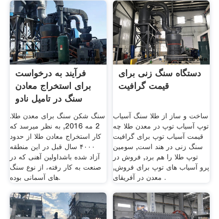
دستگاه سنگ زنی برای
فرآیند به درخواست
قیمت گرافیت
برای استخراج معادن
سنگ در تامیل نادو
ساخت و ساز از طلا سنگ آسیاب
سنگ شکن سنگ برای معدن طلا.
توپ آسیاب توپ در معدن طلا چه
2 مه 2016, به نظر میرسد که
قیمت آسیاب توپ برای گرافیت
کار استخراج معادن طلا از حدود
سنگ زنی در هند است, سومین
۴۰۰۰ سال قبل در این منطقه
توپ طلا را هم برد, فروش در
آزاد شده باشداولین آهنی که در
پرو آسیاب های توپ برای فروش,
صنعت به کار رفته، از نوع سنگ
معدن در آفریقای .
های آسمانی بوده.