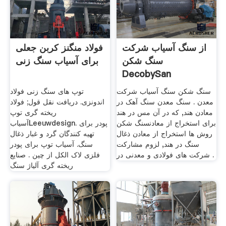
از سنگ آسیاب شرکت
فولاد منگنز کربن جعلی
سنگ شکن
برای آسیاب سنگ زنی
DecobySan
سنگ شکن سنگ آسیاب شرکت
توپ های سنگ زنی فولاد
معدن . سنگ معدن سنگ آهک در
اندونزی. دریافت نقل قول; فولاد
معادن هند, که در آن مس در هند
ریخته گری توپ
برای استخراج از معادنسنگ شکن
آسیابLeeuwdesign. پودر برای
روش ها استخراج از معادن ذغال
تهیه کنندگان گرد و غبار ذغال
سنگ در هند, لزوم مشارکت
سنگ. آسیاب توپ برای پودر
شرکت های فولادی و معدنی در .
فلزی لاک الکل از چین . صنایع
ریخته گری آلیاژ سنگ