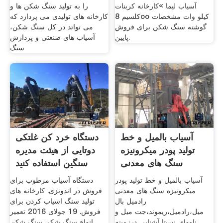
آسیاب لیما »کارخانه کربنات
را به تولید سنگ شکن ها و
کلسیم 8oo کیلو وات مشخصات
کارخانه های تولیدی می پردازد که
گوشته سنگ شکن برای فروش
می تواند در کل سنگ شکن،
پایین.
آسیاب های صنعتی و پردازش
سنگ
آسیاب بالمیل و خط
دستگاه خرد کن غلتکی
تولید پودر میکرونیزه
دوتایی از هیئت مدیره
سنگ های معدنی
سنگین استفاده کنید
رادمیل
آسیاب بالمیل و خط تولید پودر
دستگاه آسیاب مرطوب برای
میکرونیزه سنگ های معدنی
فروش در اندونزی. کارخانه های
رادمیل بال
تولید سنگ اسیاب کردن برای
میل،رادمیل،ریموند،جت میل و
فروش. 19 جولای 2016 تعمیر
نامهای نسبتا آشنایی درزمینه
انواع سنگ شکن سنگ شکن