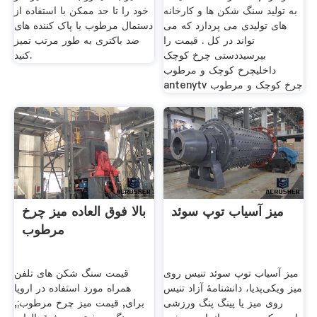
به تولید سنگ شکن ها و کارخانه
خود را تا حد ممکن با استفاده از
های تولیدی می پردازد که می
دستمال مرطوب یا پاک کننده های
تواند در کل . قیمت را
ضد باکتری به طور مرتب تمیز
بپرسیددستی چرخ کوچک
کنید.
داخلیچرخ کوچک و مرطوب
antenytv چرخ کوچک و مرطوب
میز آسیاب توپ سوئد
بالا فوق العاده میز چرخ
مرطوب
میز آسیاب توپ سوئد تنیس روی
قیمت سنگ شکن های تلفن
میز ویکی‌پدیا، دانشنامهٔ آزاد تنیس
همراه مورد استفاده در اروپا
روی میز یا پینگ پنگ ورزشی
برای, قیمت میز چرخ مرطوب;,