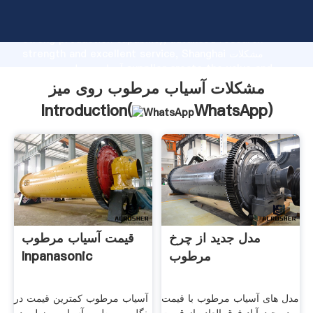
مشکلات آسیاب مرطوب روی میز manufacturer Grasping
strong production capability, advanced research
strength and excellent service, Shanghai مشکلات
آسیاب مرطوب روی میز supplier create the value and
bring values to all of customers.
مشکلات آسیاب مرطوب روی میز
Introduction(
WhatsApp
)
مدل جدید از چرخ
قیمت آسیاب مرطوب
مرطوب
Inpanasonic
مدل های آسیاب مرطوب با قیمت
آسیاب مرطوب کمترین قیمت در