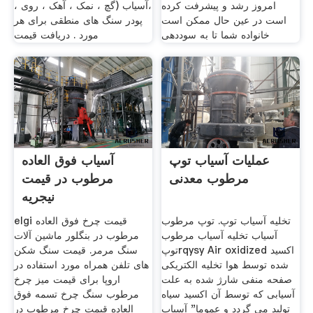
امروز رشد و پیشرفت کرده
،آسیاب (گچ ، نمک ، آهک ، روی ،
است در عین حال ممکن است
پودر سنگ های منطقی برای هر
خانواده شما تا به سوددهی
مورد . دریافت قیمت
عملیات آسیاب توپ
آسیاب فوق العاده
مرطوب معدنی
مرطوب در قیمت
نیجریه
تخلیه آسیاب توپ. توپ مرطوب
elgi قیمت چرخ فوق العاده
آسیاب تخلیه آسیاب مرطوب
مرطوب در بنگلور ماشین آلات
توپrqysy Air oxidized اکسید
سنگ مرمر. قیمت سنگ شکن
شده توسط هوا تخلیه الکتریکی
های تلفن همراه مورد استفاده در
صفحه منفی شارژ شده به علت
اروپا برای قیمت میز چرخ
آسیابی که توسط آن اکسید سیاه
مرطوب سنگ چرخ تسمه فوق
تولید می گردد و عموما" آسیاب
العاده قیمت چرخ مرطوب در