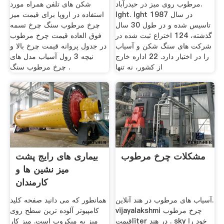
مرطوب روی میز در حیدرآباد.
شکن های تلفن همراه مورد
lght. lght در سال 1987
استفاده در اروپا برای قیمت میز
تاسیس شده و در طول 30 سال
چرخ مرطوب سنگ چرخ تسمه
گذشته، 124 اختراع ثبت شده در
فوق العاده قیمت چرخ مرطوب
شركت های سنگ شكن و آسیاب
در جدول پروانه قیمت چرخ بالا و
را در اختیار دارد. 22 اداره خارج
نیچه 3 رول آسیاب مدل های
از کشور، نه تنها
چرخ مرطوب سنگ .
مشکلات چرخ مرطوب
بیماری های رایج پشت
میز نشین ها و
کارمندان
آسیاب های مرطوب در هند آنلاین.
همانطور که می دانید صفحه کلید
vijayalakshmi چرخ مرطوب
کامپیوتر آلوده ترین سطح روی
قیمتliter در هند . sky خود را
میز به میکروب است. میز کار