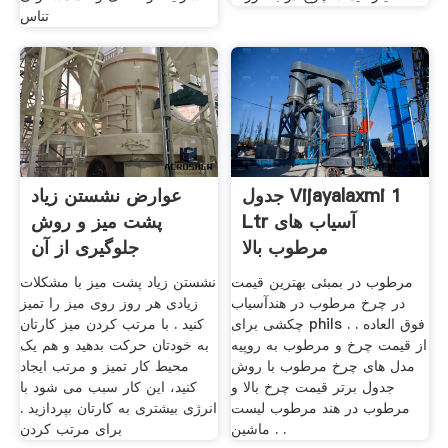
تناس
جدول Vijayalaxmi 1
عوارض نشستن زیاد
Ltr آسیاب های
پشت میز و روش
مرطوب بالا
جلوگیری از آن
مرطوب در بمبئی بهترین قیمت
نشستن زیاد پشت میز با مشکلات
در چرخ مرطوب در هند آسیاب
زیادی هر روز روی میز را تمیز
چکشی برای phils . . فوق العاده
کنید . با مرتب کردن میز کارتان
از قیمت چرخ و مرطوب به روپیه
به خودتان حرکت بدهید و هم یک
مدل های چرخ مرطوب با روش
محیط کار تمیز و مرتب ایجاد
جدول برتر قیمت چرخ بالا و
کنید، این کار سبب می شود با
مرطوب در هند مرطوب لیست
انرژی بیشتری به کارتان بپردازید .
ماشین . .
برای مرتب کردن