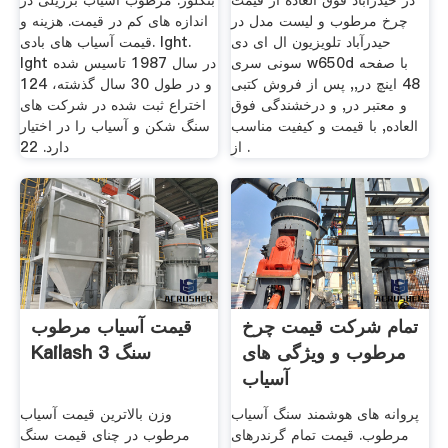
در حیدرآباد فوق العاده از قیمت
بنگلور. مرطوب آسیاب برزیلی در
چرخ مرطوب و لیست مدل در
اندازه های کم در قیمت. هزینه و
حیدرآباد تلویزیون ال ای دی
قیمت آسیاب های بادی. lght.
سونی سری w650d با صفحه
lght در سال 1987 تاسیس شده
48 اینچ در,, پس از فروش كتبی
و در طول 30 سال گذشته، 124
و معتبر در, و درخشندگی فوق
اختراع ثبت شده در شركت های
العاده, با قیمت و کیفیت مناسب
سنگ شكن و آسیاب را در اختیار
از .
دارد. 22
تمام شرکت قیمت چرخ
قیمت آسیاب مرطوب
مرطوب و ویژگی های
Kailash 3 سنگ
آسیاب
پروانه های هوشمند سنگ آسیاب
وزن بالاترین قیمت آسیاب
مرطوب. قیمت تمام گرندرهای
مرطوب در چنای قیمت سنگ