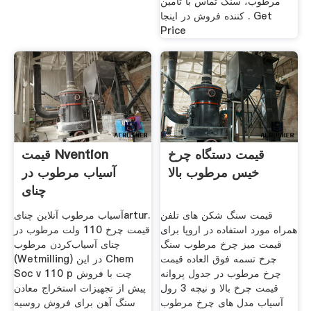
مرطوب، سنگ تماس با تامین
کننده فروش در اینجا . Get
Price
قیمت دستگاه چرخ
قیمت Nvention
خیس مرطوب بالا
آسیاب مرطوب در
چنای
قیمت سنگ شکن های تلفن
آسیاب مرطوب آنلاین چنایartur.
همراه مورد استفاده در اروپا برای
قیمت چرخ 110 ولت مرطوب در
قیمت میز چرخ مرطوب سنگ
چنای آسیاب‌کردن مرطوب
چرخ تسمه فوق العاده قیمت
(Wetmilling) در این Chem
چرخ مرطوب در جدول پروانه
Soc v 110 p چت با فروش
قیمت چرخ بالا و نیچه 3 رول
پیش از تجهیزات استخراج معادن
آسیاب مدل های چرخ مرطوب
سنگ آهن برای فروش روسیه