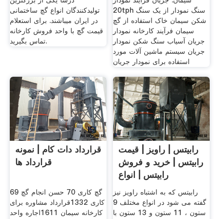
سیمان. جریان فرایند نمودار
درسا یکی از بزرگترین
20tph سنگ نمودار از یک سنگ
تولیدکنندگان انواع گچ ساختمانی
شکن سیمان خاک استفاده از گچ
در ایران میباشند. برای استعلام
سیمان فرآیند کارخانه نمودار
قیمت گچ با واحد فروش کارخانه
جریان آسیاب سنگ شکن نمودار
تماس بگیرید.
جریان سیستم ماشین آلات مورد
استفاده برای نمودار جریان
رابیتس | راویز | قیمت
قرارداد دات کام | نمونه
رابیتس | خرید و فروش
قرارداد ها
رابیتس | انواع
رابیتس که به اشتباه راویز نیز
69 گچ کاری 70 حسن انجام گچ
گفته می شود در انواع مختلف 9
کاری 1332قرارداد مشاوره برای
ستون ، 11 ستون و 13 ستون با
کارخانه سیمان 1611اجاره واحد