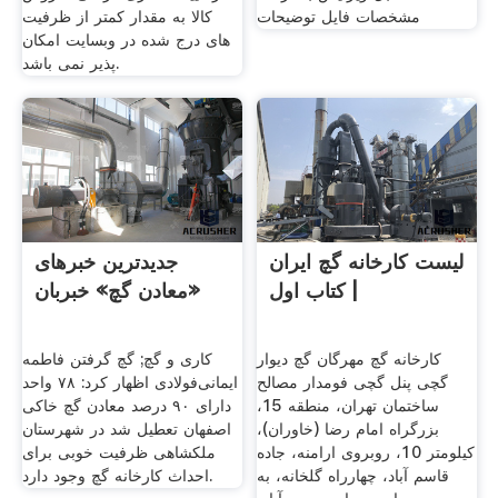
مشخصات فایل توضیحات
کالا به مقدار کمتر از ظرفیت
های درج شده در وبسایت امکان
پذیر نمی باشد.
لیست کارخانه گچ ایران
جدیدترین خبرهای
| کتاب اول
«معادن گچ» خبربان
کارخانه گچ مهرگان گچ دیوار
کاری و گچ; گچ گرفتن فاطمه
گچی پنل گچی فومدار مصالح
ایمانی‌فولادی اظهار کرد: ۷۸ واحد
ساختمان تهران، منطقه 15،
دارای ۹۰ درصد معادن گچ خاکی
بزرگراه امام رضا (خاوران)،
اصفهان تعطیل شد در شهرستان
کیلومتر 10، روبروی ارامنه، جاده
ملکشاهی ظرفیت خوبی برای
قاسم آباد، چهارراه گلخانه، به
احداث کارخانه گچ وجود دارد.