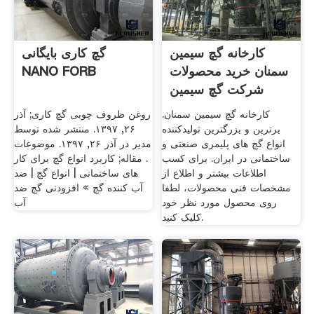
کارخانه گچ سیمین
گچ کاری بایگانی
سمنان خرید محصولات
NANO FORB
شرکت گچ سیمین
سمنان
کارخانه گچ سیمین سمنان.
روغن ظروف چوبی گچ کاری; آذر
برترین و بزرگترین تولیدکننده
۲۶, ۱۳۹۷. منتشر شده توسط
انواع گچ های پلیمری صنعتی و
مدیر در آذر ۲۶, ۱۳۹۷. موضوعات
ساختمانی در ایران. برای کسب
. مقاله; کاربرد انواع گچ برای کار
اطلاعات بیشتر و اطلاع از
های ساختمانی | انواع گچ | ضد
مشخصات فنی محصولات، لطفا
آب کننده گچ » افزودنی گچ ضد
روی محصول مورد نظر خود
آب
کلیک کنید.