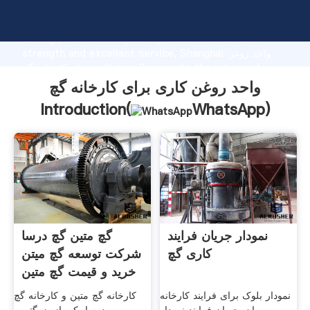
واحد روغن کاری برای کارخانه گچ manufacturer Grasping
strong production capability, advanced research
strength and excellent service, Shanghai واحد روغن
کاری برای کارخانه گچ supplier create the value and
bring values to all of customers.
واحد روغن کاری برای کارخانه گچ
Introduction(
WhatsApp
)
نمودار جریان فرایند
گچ متین گچ درسا
کاری گچ
شرکت توسعه گچ میتن
خرید و قیمت گچ متین
نمودار بلوک برای فرایند کارخانه
کارخانه گچ متین و کارخانه گچ