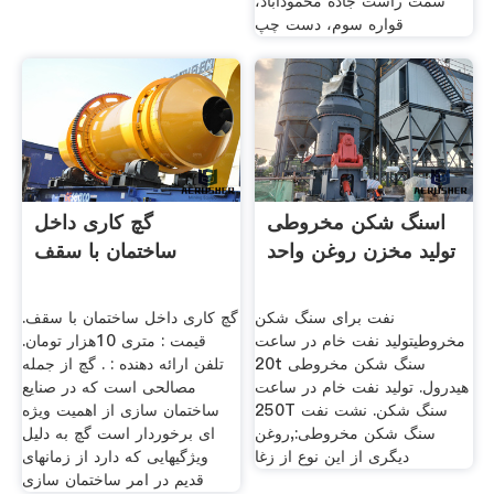
سمت راست جاده محمودآباد،
قواره سوم، دست چپ
اسنگ شکن مخروطی
گچ کاری داخل
تولید مخزن روغن واحد
ساختمان با سقف
نفت برای سنگ شکن
گچ کاری داخل ساختمان با سقف.
مخروطیتولید نفت خام در ساعت
قیمت : متری 10هزار تومان.
20t سنگ شکن مخروطی
تلفن ارائه دهنده : . گچ از جمله
هیدرول. تولید نفت خام در ساعت
مصالحی است که در صنایع
250T سنگ شکن. نشت نفت
ساختمان سازی از اهمیت ویژه
سنگ شکن مخروطی:,روغن
ای برخوردار است گچ به دلیل
دیگری از این نوع از زغا
ویژگیهایی که دارد از زمانهای
قدیم در امر ساختمان سازی