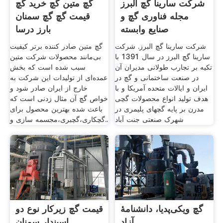
شرکت سارینا گچ البرز
گچ متین گچ خرید گچ
مجله فناوری گچ و
قیمت گچ گچ سمنان
صنایع وابسته
بارز درسا
شرکت سارینا گچ البرز. شرکت
گچ متین صادر کننده برتر کیفیت
سارینا گچ البرز در سال 1391 با
بی‌مانند محصولات شرکت متین
تکیه بر تجارب طولانی مدیران آن
سبب شده است که بخش
در صنعت ساختمانی و گچ در
عمده‌ای از تولیدات این شرکت به
ایران و ایالات متحده آمریکا و با
خارج از ایران صادر شود و
هدف تولید انواع محصولات گچی
خواص گچ آن مثال زدنی است که
مدرن بر پایه گچهای پلیمری در
باعث شده بهترین محصول برای
شهرک صنعتی جنت آباد
گچکاری،گچبری،مجسمه سازی و..
گچ ویکی‌پدیا، دانشنامهٔ
قیمت گچ زیرکار نوع دو
آزاد
اسپندار سمنان