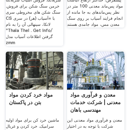
پیشفرض، حداکثر ارتفاع انباشت
سریلانکا. فروش آسیاب سریلانکا
مواد پس‌ماند معدنی 100 متر در
خرمن سنگ شکن برای فروش.
نظر پس‌ماندهای به جا مانده از
سنگ شکن های مخروطی سری
انجام فرایند آسیاب بر روی سنگ
CS با =آسیاب (هر) در سری
معدن مس، مواد جامدی هستند
لانکا، سینهالی آن را به نام
"Thala Thel . Get Info/
گرفتن اطلاعات آسیاب مدل
zmm
معدن و فرآوری مواد
مواد خرد کردن مواد
معدنی | شرکت خدمات
بتن در پاکستان
مهندسی باهان
معدن و فرآوری مواد معدنی این
ماشین خرد کن برای مواد اولیه
شرکت با توجه به در اختیار
سرامیک. خرد کردن و غربال