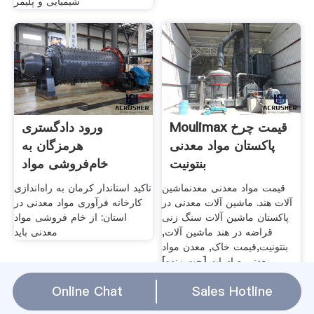
شیمیایی و پلیمر
Moulimax قیمت چرخ
ورود دادگستری
پاکستان مواد معدنی
هرمزگان به
بنتونیت
خام‌فروشی مواد
معدنی/ توقیف 2
قیمت مواد معدنی معدنماشین
تاکید استاندار کرمان به راه‌اندازی
آلات هند. ماشین آلات معدنی در
کارخانه فرآوری مواد معدنی در
پاکستان ماشین آلات سنگ زنی
استان: از خام فروشی مواد
قراضه در هند ماشین آلات,
معدنی باید
بنتونیت,قیمت خاک, معدن مواد
معدنی صادرات [چت زنده]
موبایل طلا کارخانه فرآوریسنگ
Online Chat
Sales Hotline
شکن, کارخانه آب معدنی با
ماشین