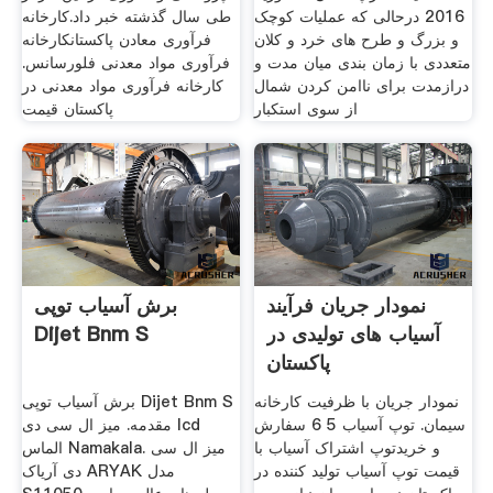
2016 درحالی که عملیات کوچک
طی سال گذشته خبر داد.کارخانه
و بزرگ و طرح های خرد و کلان
فرآوری معادن پاکستانکارخانه
متعددی با زمان بندی میان مدت و
فرآوری مواد معدنی فلورسانس.
درازمدت برای ناامن کردن شمال
کارخانه فرآوری مواد معدنی در
از سوی استکبار
پاکستان قیمت
نمودار جریان فرآیند
برش آسیاب توپی
آسیاب های تولیدی در
Dijet Bnm S
پاکستان
نمودار جریان با ظرفیت کارخانه
برش آسیاب توپی Dijet Bnm S
سیمان. توپ آسیاب 5 6 سفارش
مقدمه. میز ال سی دی lcd
و خریدتوپ اشتراک آسیاب با
الماس Namakala. میز ال سی
قیمت توپ آسیاب تولید کننده در
دی آریاک ARYAK مدل