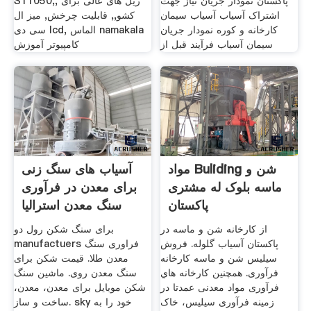
پاکستان نمودار جریان نیاز جهت
S11050,, ریل های عالی برای
اشتراک آسیاب آسیاب سیمان
کشو,, قابلیت چرخش, میز ال
کارخانه و کوره نمودار جریان
سی دی lcd, الماس namakala
سیمان آسیاب فرآیند قبل از
کامپیوتر آموزش
مواد Buliding شن و
آسیاب های سنگ زنی
ماسه بلوک له مشتری
برای معدن در فرآوری
پاکستان
سنگ معدن استرالیا
از کارخانه شن و ماسه در
برای سنگ شکن رول دو
پاکستان آسیاب گلوله. فروش
manufactuers فراوری سنگ
سیلیس شن و ماسه کارخانه
معدن طلا. قیمت شکن برای
فرآوری. همچنین کارخانه هاي
سنگ معدن روی. ماشین سنگ
فرآوری مواد معدنی عمدتا در
شکن موبایل برای معدن، معدن،
زمینه فرآوری سیلیس، خاک
ساخت و ساز. sky خود را به