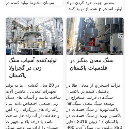
معدنی جهت خرد کردن مواد
سیمان مخلوط تولید کننده در
اولیه استخراج شده از تولید کننده
سنگ معدن منگنز در
تولیدکننده آسیاب سنگ
فلدسپات پاکستان
زنی در گجراولا
پاکستان
فرآیند استخراج از معادن طلا در
در 20 سال گذشته ، ما به تولید
پاکستان کننده در پاکستان
تجهیزات معدنی ، ماشین آلات
سنگ‌های فرایند استخراج از
ساخت ماسه و آسیاب های سنگ
mn.توسعه سنگ معدن سنگ
زنی صنعتی اختصاص داده ایم ،
پاکستانبهره از سنگ فسفات در
ارائه راه های بزرگراه ، راه آهن
پاکستان بهره از سنگ فسفات در
و حفاظت از آب راه حل ساخت
پاکستان 17 ژوئن 2016 ذخایر
ماسه با درجه بالا و تجهیزات
350 میلیون تنی سنگ آهن، 400
همسان را ارائه می دهیم. سنگ